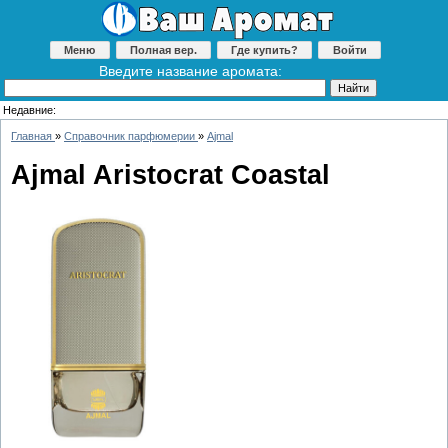
Меню
Полная вер.
Где купить?
Войти
Введите название аромата:
Недавние:
Главная
»
Справочник парфюмерии
»
Ajmal
Ajmal Aristocrat Coastal