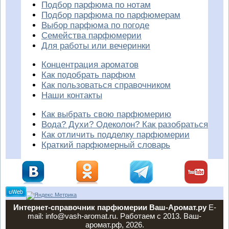
Подбор парфюма по нотам
Подбор парфюма по парфюмерам
Выбор парфюма по погоде
Семейства парфюмерии
Для работы или вечеринки
Концентрация ароматов
Как подобрать парфюм
Как пользоваться справочником
Наши контакты
Как выбрать свою парфюмерию
Вода? Духи? Одеколон? Как разобраться
Как отличить подделку парфюмерии
Краткий парфюмерный словарь
Интернет-справочник парфюмерии Ваш-Аромат.ру
E-
mail: info@vash-aromat.ru. Работаем с 2013. Ваш-
аромат.рф, 2026.