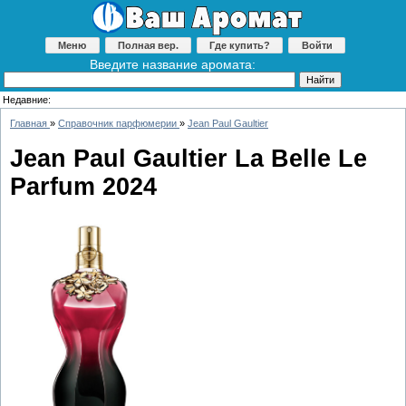
Меню
Полная вер.
Где купить?
Войти
Введите название аромата:
Недавние:
Главная
»
Справочник парфюмерии
»
Jean Paul Gaultier
Jean Paul Gaultier La Belle Le
Parfum 2024