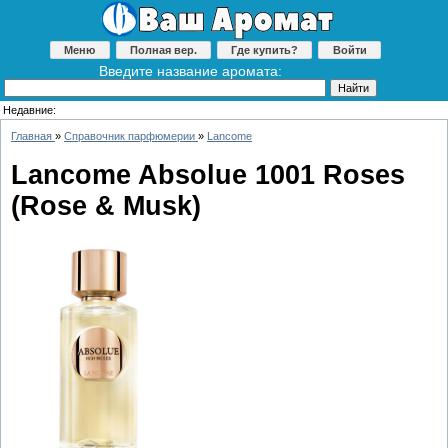
Меню
Полная вер.
Где купить?
Войти
Введите название аромата:
Недавние:
Главная
»
Справочник парфюмерии
»
Lancome
Lancome Absolue 1001 Roses
(Rose & Musk)