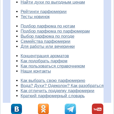
Найти духи по выгодным ценам
Рейтинги парфюмерии
Тесты новинок
Подбор парфюма по нотам
Подбор парфюма по парфюмерам
Выбор парфюма по погоде
Семейства парфюмерии
Для работы или вечеринки
Концентрация ароматов
Как подобрать парфюм
Как пользоваться справочником
Наши контакты
Как выбрать свою парфюмерию
Вода? Духи? Одеколон? Как разобраться
Как отличить подделку парфюмерии
Краткий парфюмерный словарь