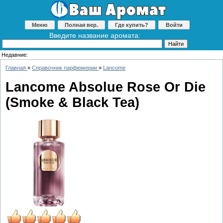
Меню
Полная вер.
Где купить?
Войти
Введите название аромата:
Недавние:
Главная
»
Справочник парфюмерии
»
Lancome
Lancome Absolue Rose Or Die
(Smoke & Black Tea)