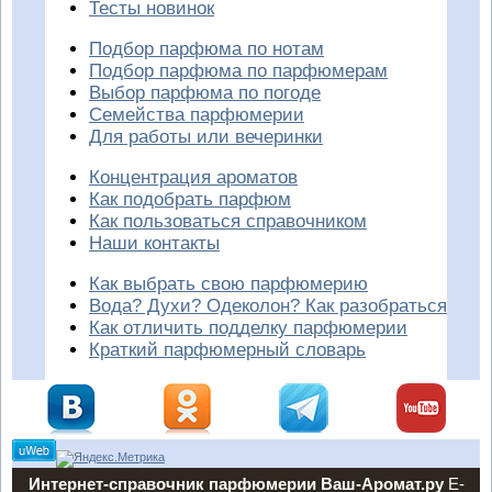
Тесты новинок
Подбор парфюма по нотам
Подбор парфюма по парфюмерам
Выбор парфюма по погоде
Семейства парфюмерии
Для работы или вечеринки
Концентрация ароматов
Как подобрать парфюм
Как пользоваться справочником
Наши контакты
Как выбрать свою парфюмерию
Вода? Духи? Одеколон? Как разобраться
Как отличить подделку парфюмерии
Краткий парфюмерный словарь
Интернет-справочник парфюмерии Ваш-Аромат.ру
E-