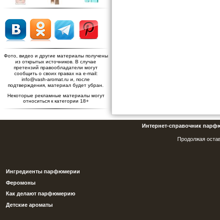
Фото, видео и другие материалы получены
из открытых источников. В случае
претензий правообладатели могут
сообщить о своих правах на e-mail:
info@vash-aromat.ru и, после
подтверждения, материал будет убран.
Некоторые рекламные материалы могут
относиться к категории 18+
Интернет-справочник парф
Продолжая остав
Ингредиенты парфюмерии
Феромоны
Как делают парфюмерию
Детские ароматы