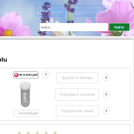
Регистрация
Вход на сайт
olu
?
Другие от бренда
?
?
?