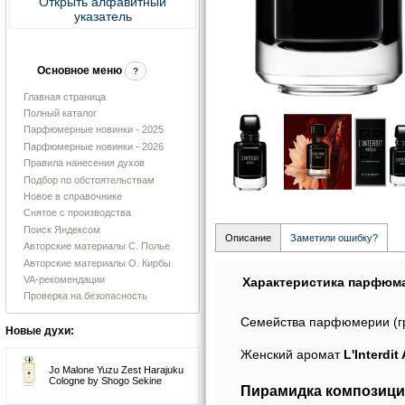
Открыть алфавитный
указатель
Основное меню
?
Главная страница
Полный каталог
Парфюмерные новинки - 2025
Парфюмерные новинки - 2026
Правила нанесения духов
Подбор по обстоятельствам
Новое в справочнике
Снятое с производства
Поиск Яндексом
Описание
Заметили ошибку?
Авторские материалы С. Полье
Авторские материалы О. Кирбы
VA-рекомендации
Характеристика парфюм
Проверка на безопасность
Семейства парфюмерии (г
Новые духи:
Женский аромат
L'Interdi
Jo Malone Yuzu Zest Harajuku
Cologne by Shogo Sekine
Пирамидка композиции 