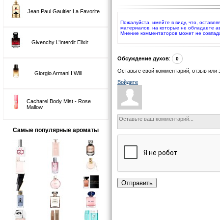
Jean Paul Gaultier La Favorite
Пожалуйста, имейте в виду, что, оставля
материалов, на которые не обладаете а
Мнение комментаторов может не совпад
Givenchy L’Interdit Elixir
Обсуждение духов
:
0
Оставьте свой комментарий, отзыв или 
Giorgio Armani I Will
Войдите
Cacharel Body Mist - Rose
Mallow
Самые популярные ароматы
Отправить