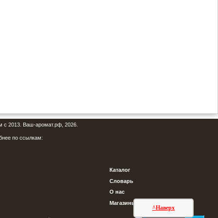
м с 2013. Ваш-аромат.рф, 2026.
бнее по ссылкам:
Каталог
Словарь
О нас
Магазины
^Наверх