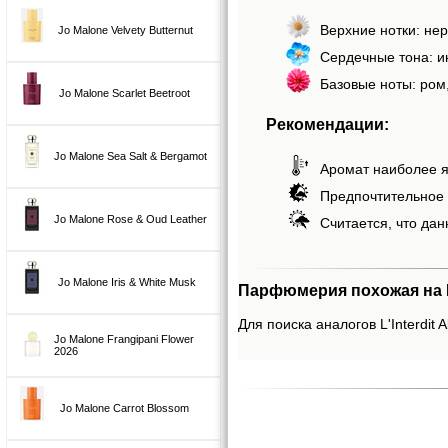
Верхние нотки: не
Jo Malone Velvety Butternut
Сердечные тона: и
Базовые ноты: ром,
Jo Malone Scarlet Beetroot
Рекомендации:
Jo Malone Sea Salt & Bergamot
Аромат наиболее я
Предпочтительное 
Jo Malone Rose & Oud Leather
Считается, что дан
Jo Malone Iris & White Musk
Парфюмерия похожая на L'
Для поиска аналогов L'Interdit 
Jo Malone Frangipani Flower
2026
Jo Malone Carrot Blossom