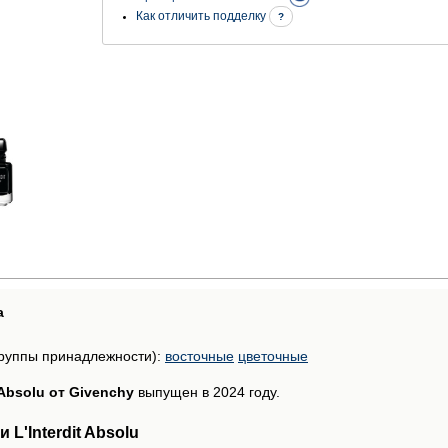
Как отличить подделку
?
а
руппы принадлежности):
восточные
цветочные
t Absolu от Givenchy
выпущен в 2024 году.
L'Interdit Absolu