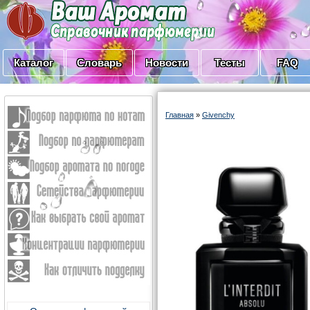
Каталог
Словарь
Новости
Тесты
FAQ
Главная
»
Givenchy