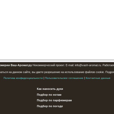
юмерии Ваш-Аромат.ру
Некоммерческий проект. E-mail: info@vash-aromat.ru. Работае
аться на данном сайте, вы даете разрешение на использование файлов cookie. Подро
|
|
Политика конфиденциальности
Пользовательское соглашение
Контактные данные
Как наносить духи
Подбор по нотам
Подбор по парфюмерам
Подбор по погоде