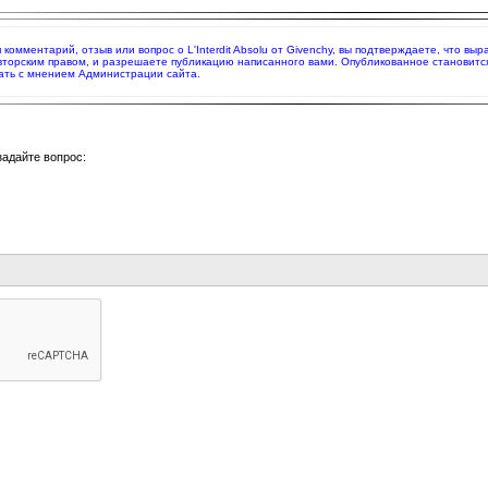
я комментарий, отзыв или вопрос о L'Interdit Absolu от Givenchy, вы подтверждаете, что 
вторским правом, и разрешаете публикацию написанного вами. Опубликованное становитс
ать с мнением Администрации сайта.
задайте вопрос: