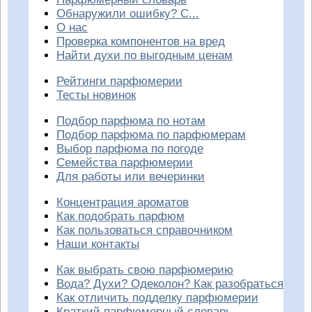
Обнаружили ошибку? С...
О нас
Проверка компонентов на вред
Найти духи по выгодным ценам
Рейтинги парфюмерии
Тесты новинок
Подбор парфюма по нотам
Подбор парфюма по парфюмерам
Выбор парфюма по погоде
Семейства парфюмерии
Для работы или вечеринки
Концентрация ароматов
Как подобрать парфюм
Как пользоваться справочником
Наши контакты
Как выбрать свою парфюмерию
Вода? Духи? Одеколон? Как разобраться
Как отличить подделку парфюмерии
Краткий парфюмерный словарь