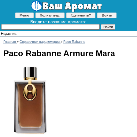
Меню
Полная вер.
Где купить?
Войти
Введите название аромата:
Недавние:
Главная
»
Справочник парфюмерии
»
Paco Rabanne
Paco Rabanne Armure Mara