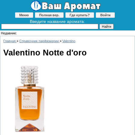
Меню
Полная вер.
Где купить?
Войти
Введите название аромата:
Недавние:
Главная
»
Справочник парфюмерии
»
Valentino
Valentino Notte d'oro