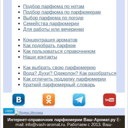
Подбор парфюма по нотам
Подбор парфюма по парфюмерам
Выбор парфюма по погоде
Семейства парфюмерии
Для работы или вечеринки
Концентрация ароматов
Как подобрать парфюм
Как пользоваться справочником
Наши контакты
Как выбрать свою парфюмерию
Вода? Духи? Одеколон? Как разобраться
Как отличить подделку парфюмерии
Краткий парфюмерный словарь
Интернет-справочник парфюмерии Ваш-Аромат.ру
E-
mail: info@vash-aromat.ru. Работаем с 2013. Ваш-