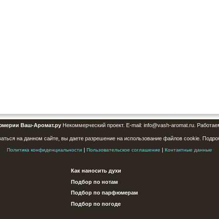
юмерии Ваш-Аромат.ру
Некоммерческий проект. E-mail: info@vash-aromat.ru. Работае
аться на данном сайте, вы даете разрешение на использование файлов cookie. Подро
|
|
Политика конфиденциальности
Пользовательское соглашение
Контактные данные
Как наносить духи
Подбор по нотам
Подбор по парфюмерам
Подбор по погоде