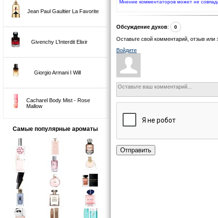
Мнение комментаторов может не совпад
Jean Paul Gaultier La Favorite
Обсуждение духов
:
0
Оставьте свой комментарий, отзыв или 
Givenchy L’Interdit Elixir
Войдите
Giorgio Armani I Will
Cacharel Body Mist - Rose
Mallow
Самые популярные ароматы
Отправить