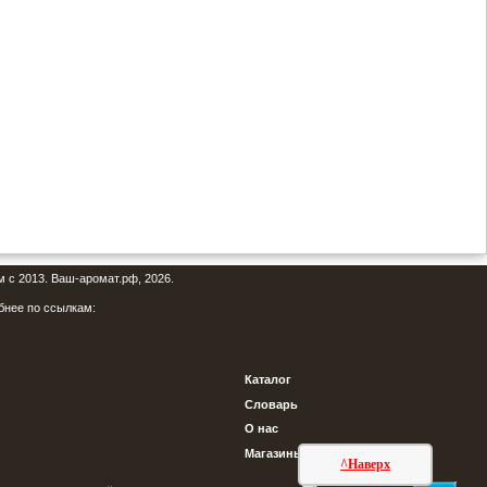
м с 2013. Ваш-аромат.рф, 2026.
бнее по ссылкам:
Каталог
Словарь
О нас
Магазины
^Наверх