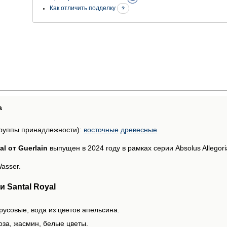
Как отличить подделку
?
а
руппы принадлежности):
восточные
древесные
al от Guerlain
выпущен в 2024 году в рамках серии Absolus Allegori
asser.
 Santal Royal
русовые, вода из цветов апельсина.
оза, жасмин, белые цветы.