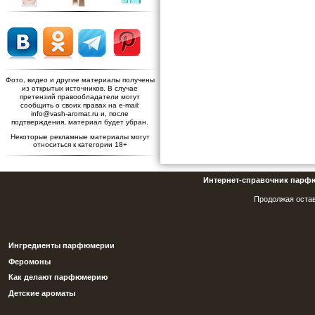
Фото, видео и другие материалы получены
из открытых источников. В случае
претензий правообладатели могут
сообщить о своих правах на e-mail:
info@vash-aromat.ru и, после
подтверждения, материал будет убран.
Некоторые рекламные материалы могут
относиться к категории 18+
Интернет-справочник парф
Продолжая остав
Ингредиенты парфюмерии
Феромоны
Как делают парфюмерию
Детские ароматы