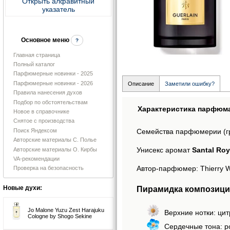
Открыть алфавитный
указатель
Основное меню
?
Главная страница
Полный каталог
Парфюмерные новинки - 2025
Парфюмерные новинки - 2026
Описание
Заметили ошибку?
Правила нанесения духов
Подбор по обстоятельствам
Характеристика парфюм
Новое в справочнике
Снятое с производства
Поиск Яндексом
Семейства парфюмерии (г
Авторские материалы С. Полье
Унисекс аромат
Santal Roy
Авторские материалы О. Кирбы
VA-рекомендации
Автор-парфюмер: Thierry W
Проверка на безопасность
Пирамидка композиции
Новые духи:
Jo Malone Yuzu Zest Harajuku
Верхние нотки: цит
Cologne by Shogo Sekine
Сердечные тона: р