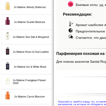
Базовые ноты: уд, 
Jo Malone Velvety Butternut
Рекомендации:
Jo Malone Scarlet Beetroot
Аромат наиболее я
Предпочтительное 
Jo Malone Sea Salt & Bergamot
Считается, что дан
Jo Malone Rose & Oud Leather
Парфюмерия похожая на Sa
Для поиска аналогов Santal Roy
Jo Malone Iris & White Musk
Jo Malone Frangipani Flower
2026
Jo Malone Carrot Blossom
Пожалуйста, имейте в виду, что, оставля
материалов, на которые не обладаете а