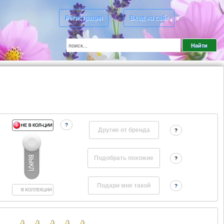
Регистрация
Вход на сайт
?
Другие от бренда
?
?
?