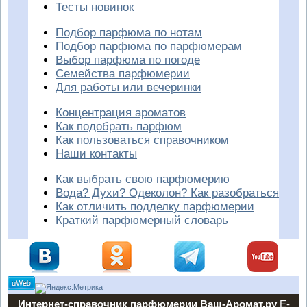
Тесты новинок
Подбор парфюма по нотам
Подбор парфюма по парфюмерам
Выбор парфюма по погоде
Семейства парфюмерии
Для работы или вечеринки
Концентрация ароматов
Как подобрать парфюм
Как пользоваться справочником
Наши контакты
Как выбрать свою парфюмерию
Вода? Духи? Одеколон? Как разобраться
Как отличить подделку парфюмерии
Краткий парфюмерный словарь
Интернет-справочник парфюмерии Ваш-Аромат.ру
E-