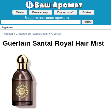
Меню
Полная вер.
Где купить?
Войти
Введите название аромата:
Недавние:
Главная
»
Справочник парфюмерии
»
Guerlain
Guerlain Santal Royal Hair Mist