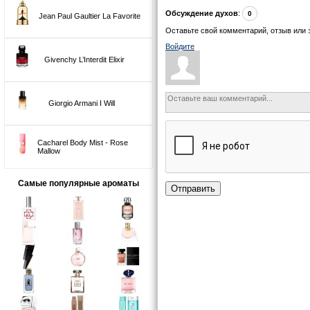
Обсуждение духов
:
0
Jean Paul Gaultier La Favorite
Оставьте свой комментарий, отзыв или 
Войдите
Givenchy L’Interdit Elixir
Giorgio Armani I Will
Cacharel Body Mist - Rose
Mallow
Самые популярные ароматы
Отправить