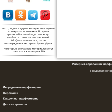
Фото, видео и другие материалы получены
из открытых источников. В случае
претензий правообладатели могут
сообщить о своих правах на e-mail:
info@vash-aromat.ru и, после
подтверждения, материал будет убран.
Некоторые рекламные материалы могут
относиться к категории 18+
Интернет-справочник парф
Продолжая остав
Ингредиенты парфюмерии
Феромоны
Как делают парфюмерию
Детские ароматы