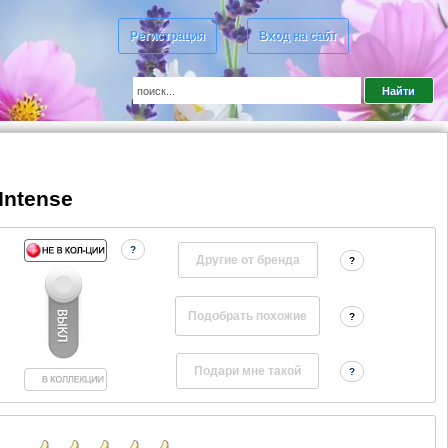
Регистрация
Вход на сайт
Intense
?
Другие от бренда
?
?
?