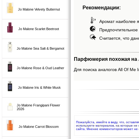
Рекомендации:
Jo Malone Velvety Butternut
Аромат наиболее я
Jo Malone Scarlet Beetroot
Предпочтительное 
Считается, что дан
Jo Malone Sea Salt & Bergamot
Парфюмерия похожая на Al
Jo Malone Rose & Oud Leather
Для поиска аналогов All Of Me I
Jo Malone Iris & White Musk
Jo Malone Frangipani Flower
2026
Пожалуйста, имейте в виду, что, оставля
используете материалов, на которые не
Jo Malone Carrot Blossom
сайта. Мнение комментаторов может не 