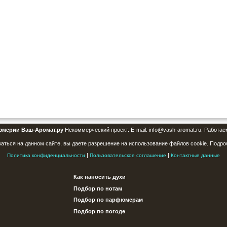
юмерии Ваш-Аромат.ру
Некоммерческий проект. E-mail: info@vash-aromat.ru. Работае
аться на данном сайте, вы даете разрешение на использование файлов cookie. Подро
|
|
Политика конфиденциальности
Пользовательское соглашение
Контактные данные
Как наносить духи
Подбор по нотам
Подбор по парфюмерам
Подбор по погоде