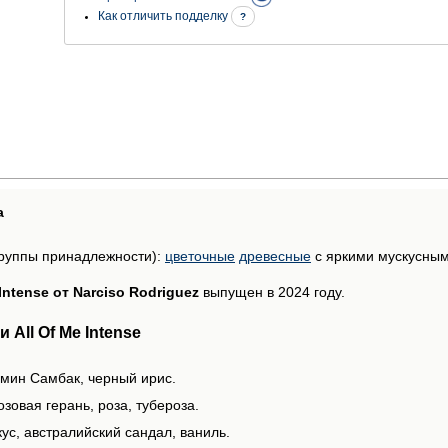
Как отличить подделку
?
а
руппы принадлежности):
цветочные
древесные
с яркими мускусны
 Intense от Narciso Rodriguez
выпущен в 2024 году.
All Of Me Intense
смин Самбак, черный ирис.
зовая герань, роза, тубероза.
ус, австралийский сандал, ваниль.