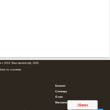
м с 2013. Ваш-аромат.рф, 2026.
бнее по ссылкам:
Каталог
Словарь
О нас
Магазины
^Наверх