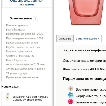
Открыть алфавитный
указатель
Основное меню
?
Главная страница
Полный каталог
Парфюмерные новинки - 2025
Парфюмерные новинки - 2026
Описание
Заметили ошибку?
Правила нанесения духов
Подбор по обстоятельствам
Характеристика парфюм
Новое в справочнике
Снятое с производства
Поиск Яндексом
Семейства парфюмерии (г
Авторские материалы С. Полье
Женский аромат
All Of Me
Авторские материалы О. Кирбы
VA-рекомендации
Проверка на безопасность
Пирамидка композиции 
Новые духи:
Верхние нотки: жа
Сердечные тона: ро
Jo Malone Yuzu Zest Harajuku
Cologne by Shogo Sekine
Базовые ноты: муск