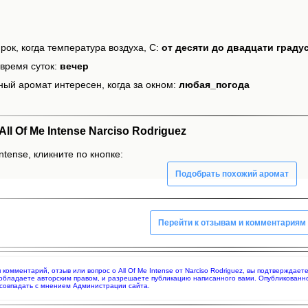
рок, когда температура воздуха, С:
от десяти до двадцати граду
время суток:
вечер
ный аромат интересен, когда за окном:
любая_погода
l Of Me Intense Narciso Rodriguez
ntense, кликните по кнопке:
Подобрать похожий аромат
Перейти к отзывам и комментариям
я комментарий, отзыв или вопрос о All Of Me Intense от Narciso Rodriguez, вы подтвержда
 обладаете авторским правом, и разрешаете публикацию написанного вами. Опубликованн
совпадать с мнением Администрации сайта.