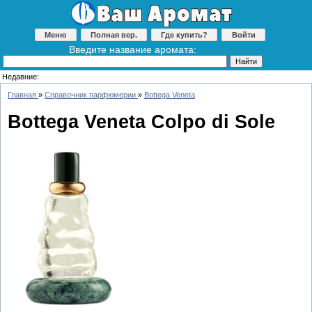
Меню
Полная вер.
Где купить?
Войти
Введите название аромата:
Недавние:
Главная
»
Справочник парфюмерии
»
Bottega Veneta
Bottega Veneta Colpo di Sole