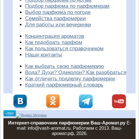
Подбор парфюма по парфюмерам
Выбор парфюма по погоде
Семейства парфюмерии
Для работы или вечеринки
Концентрация ароматов
Как подобрать парфюм
Как пользоваться справочником
Наши контакты
Как выбрать свою парфюмерию
Вода? Духи? Одеколон? Как разобраться
Как отличить подделку парфюмерии
Краткий парфюмерный словарь
Интернет-справочник парфюмерии Ваш-Аромат.ру
E-
mail: info@vash-aromat.ru. Работаем с 2013. Ваш-
аромат.рф, 2026.