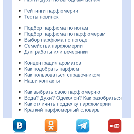
Рейтинги парфюмерии
Тесты новинок
Подбор парфюма по нотам
Подбор парфюма по парфюмерам
Выбор парфюма по погоде
Семейства парфюмерии
Для работы или вечеринки
Концентрация ароматов
Как подобрать парфюм
Как пользоваться справочником
Наши контакты
Как выбрать свою парфюмерию
Вода? Духи? Одеколон? Как разобраться
Как отличить подделку парфюмерии
Краткий парфюмерный словарь