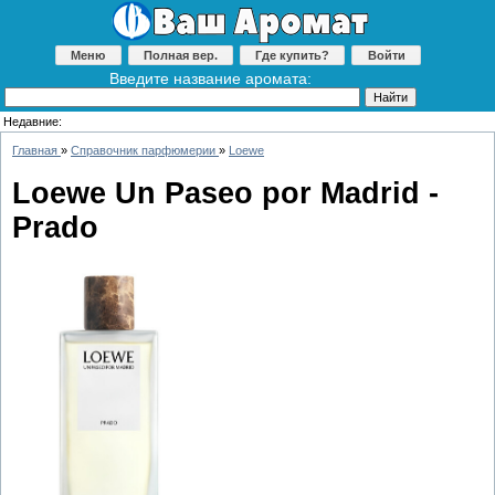
Меню
Полная вер.
Где купить?
Войти
Введите название аромата:
Недавние:
Главная
»
Справочник парфюмерии
»
Loewe
Loewe Un Paseo por Madrid -
Prado