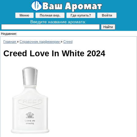
Меню
Полная вер.
Где купить?
Войти
Введите название аромата:
Недавние:
Главная
»
Справочник парфюмерии
»
Creed
Creed Love In White 2024