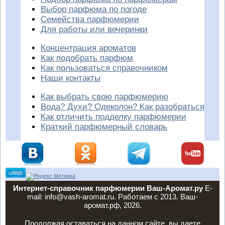
Выбор парфюма по погоде
Семейства парфюмерии
Для работы или вечеринки
Концентрация ароматов
Как подобрать парфюм
Как пользоваться справочником
Наши контакты
Как выбрать свою парфюмерию
Вода? Духи? Одеколон? Как разобраться
Как отличить подделку парфюмерии
Краткий парфюмерный словарь
Интернет-справочник парфюмерии Ваш-Аромат.ру
E-
mail: info@vash-aromat.ru. Работаем с 2013. Ваш-
аромат.рф, 2026.
Продолжая оставаться на данном сайте, вы даете