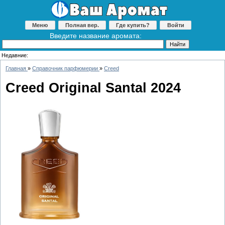
Меню
Полная вер.
Где купить?
Войти
Введите название аромата:
Недавние:
Главная
»
Справочник парфюмерии
»
Creed
Creed Original Santal 2024