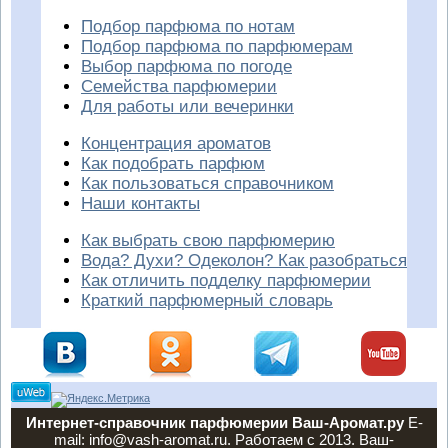
Подбор парфюма по нотам
Подбор парфюма по парфюмерам
Выбор парфюма по погоде
Семейства парфюмерии
Для работы или вечеринки
Концентрация ароматов
Как подобрать парфюм
Как пользоваться справочником
Наши контакты
Как выбрать свою парфюмерию
Вода? Духи? Одеколон? Как разобраться
Как отличить подделку парфюмерии
Краткий парфюмерный словарь
Интернет-справочник парфюмерии Ваш-Аромат.ру
E-
mail: info@vash-aromat.ru. Работаем с 2013. Ваш-