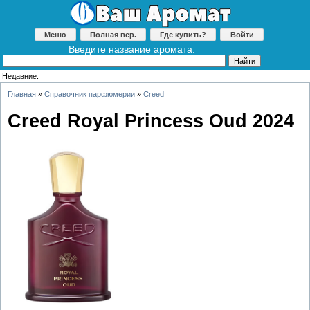
Меню
Полная вер.
Где купить?
Войти
Введите название аромата:
Недавние:
Главная
»
Справочник парфюмерии
»
Creed
Creed Royal Princess Oud 2024