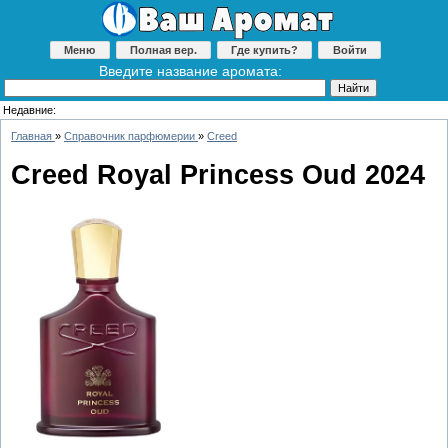
Меню
Полная вер.
Где купить?
Войти
Введите название аромата:
Недавние:
Главная
»
Справочник парфюмерии
»
Creed
Creed Royal Princess Oud 2024