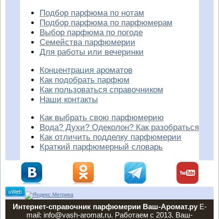
Подбор парфюма по нотам
Подбор парфюма по парфюмерам
Выбор парфюма по погоде
Семейства парфюмерии
Для работы или вечеринки
Концентрация ароматов
Как подобрать парфюм
Как пользоваться справочником
Наши контакты
Как выбрать свою парфюмерию
Вода? Духи? Одеколон? Как разобраться
Как отличить подделку парфюмерии
Краткий парфюмерный словарь
Интернет-справочник парфюмерии Ваш-Аромат.ру
E-
mail: info@vash-aromat.ru. Работаем с 2013. Ваш-