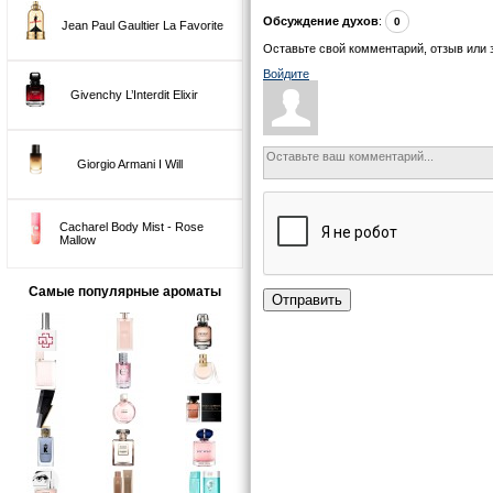
Обсуждение духов
:
0
Jean Paul Gaultier La Favorite
Оставьте свой комментарий, отзыв или 
Войдите
Givenchy L’Interdit Elixir
Giorgio Armani I Will
Cacharel Body Mist - Rose
Mallow
Самые популярные ароматы
Отправить