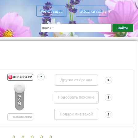
Регистрация
Вход на сайт
?
Другие от бренда
?
?
?