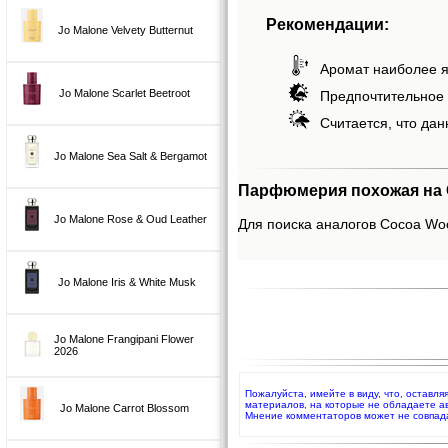
Рекомендации:
Jo Malone Velvety Butternut
Аромат наиболее я
Jo Malone Scarlet Beetroot
Предпочтительное 
Считается, что дан
Jo Malone Sea Salt & Bergamot
Парфюмерия похожая на 
Jo Malone Rose & Oud Leather
Для поиска аналогов Cocoa Woo
Jo Malone Iris & White Musk
Jo Malone Frangipani Flower
2026
Пожалуйста, имейте в виду, что, оставл
материалов, на которые не обладаете а
Jo Malone Carrot Blossom
Мнение комментаторов может не совпад