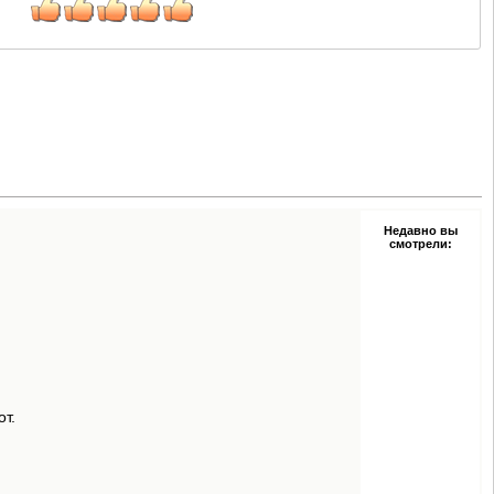
Недавно вы
смотрели:
т.