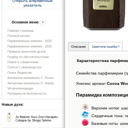
Открыть алфавитный
указатель
Основное меню
?
Главная страница
Полный каталог
Парфюмерные новинки - 2025
Парфюмерные новинки - 2026
Описание
Заметили ошибку?
Правила нанесения духов
Подбор по обстоятельствам
Характеристика парфюм
Новое в справочнике
Снятое с производства
Поиск Яндексом
Семейства парфюмерии (г
Авторские материалы С. Полье
Унисекс аромат
Cocoa Woo
Авторские материалы О. Кирбы
VA-рекомендации
Проверка на безопасность
Пирамидка композици
Новые духи:
Верхние нотки: шаф
Сердечные тона: ге
Jo Malone Yuzu Zest Harajuku
Cologne by Shogo Sekine
Базовые ноты: шоко