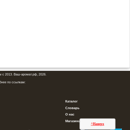
м с 2013. Ваш-аромат.рф, 2026.
бнее по ссылкам:
Каталог
Словарь
О нас
Магазины
^Наверх