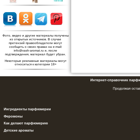
Фото, видео и другие материалы получены
из открытых источников. В случае
претензий правообладатели могут
сообщить о своих правах на e-mail:
info@vash-aromat.ru и, после
подтверждения, материал будет убран.
Некоторые рекламные материалы могут
относиться к категории 18+
Интернет-справочник парф
Продолжая остав
Ингредиенты парфюмерии
Феромоны
Как делают парфюмерию
Детские ароматы