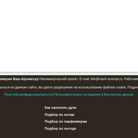
юмерии Ваш-Аромат.ру
Некоммерческий проект. E-mail: info@vash-aromat.ru. Работае
аться на данном сайте, вы даете разрешение на использование файлов cookie. Подро
|
|
Политика конфиденциальности
Пользовательское соглашение
Контактные данные
Как наносить духи
Подбор по нотам
Подбор по парфюмерам
Подбор по погоде