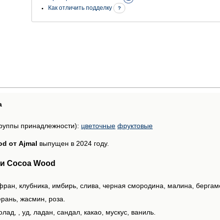
Как отличить подделку
?
а
руппы принадлежности):
цветочные
фруктовые
d от Ajmal
выпущен в 2024 году.
и Cocoa Wood
ран, клубника, имбирь, слива, черная смородина, малина, бергамо
рань, жасмин, роза.
лад, , уд, ладан, сандал, какао, мускус, ваниль.