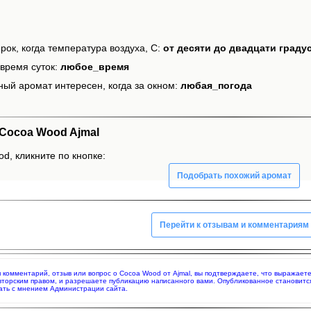
рок, когда температура воздуха, С:
от десяти до двадцати граду
время суток:
любое_время
ный аромат интересен, когда за окном:
любая_погода
Cocoa Wood Ajmal
d, кликните по кнопке:
Подобрать похожий аромат
Перейти к отзывам и комментариям
яя комментарий, отзыв или вопрос о Cocoa Wood от Ajmal, вы подтверждаете, что выражае
вторским правом, и разрешаете публикацию написанного вами. Опубликованное становитс
ать с мнением Администрации сайта.