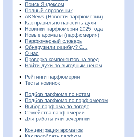
Поиск Яндексом
Полный справочник
AKNews (Новости парфюмерии)
Как правильно наносить духи
Новинки парфюмерии 2025 года
Новые ароматы (парфюмерия)
Парфюмерный словарь
Обнаружили ошибку? С...
О нас
Проверка компонентов на вред
Найти духи по выгодным ценам
Рейтинги парфюмерии
Тесты новинок
Подбор парфюма по нотам
Подбор парфюма по парфюмерам
Выбор парфюма по погоде
Семейства парфюмерии
Для работы или вечеринки
Концентрация ароматов
Как подобрать парфюм