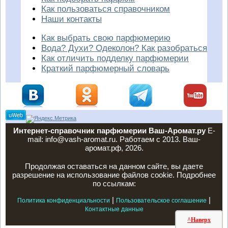
Как пользоваться справочником
Наши контакты
Как выбрать свою парфюмерию
Вода? Духи? Одеколон? Как разобраться
Как отличить подделку парфюмерии
Краткий парфюмерный словарь
Интернет-справочник парфюмерии Ваш-Аромат.ру
E-
mail: info@vash-aromat.ru. Работаем с 2013. Ваш-
аромат.рф, 2026.
Продолжая оставаться на данном сайте, вы даете
разрешение на использование файлов cookie. Подробнее
по ссылкам:
|
|
Политика конфиденциальности
Пользовательское соглашение
Контактные данные
^Наверх