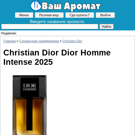
Меню
Полная вер.
Где купить?
Войти
Введите название аромата:
Недавние:
Главная
»
Справочник парфюмерии
»
Christian Dior
Christian Dior Dior Homme
Intense 2025