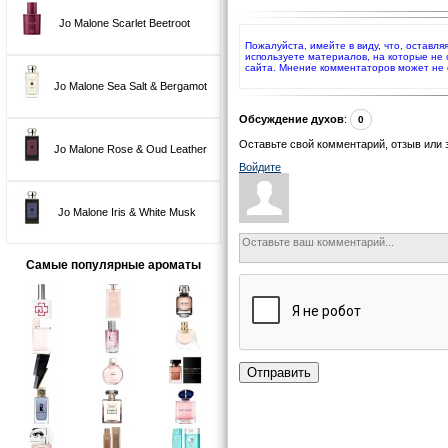
Jo Malone Scarlet Beetroot
Пожалуйста, имейте в виду, что, оставл
используете материалов, на которые не
сайта. Мнение комментаторов может не 
Jo Malone Sea Salt & Bergamot
Обсуждение духов
:
0
Оставьте свой комментарий, отзыв или 
Jo Malone Rose & Oud Leather
Войдите
Jo Malone Iris & White Musk
Самые популярные ароматы
Отправить