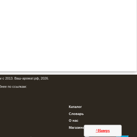
м с 2013. Ваш-аромат.рф, 2026.
бнее по ссылкам:
Каталог
Словарь
О нас
Магазины
^Наверх