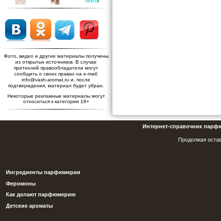
Фото, видео и другие материалы получены
из открытых источников. В случае
претензий правообладатели могут
сообщить о своих правах на e-mail:
info@vash-aromat.ru и, после
подтверждения, материал будет убран.
Некоторые рекламные материалы могут
относиться к категории 18+
Интернет-справочник парф
Продолжая остав
Ингредиенты парфюмерии
Феромоны
Как делают парфюмерию
Детские ароматы