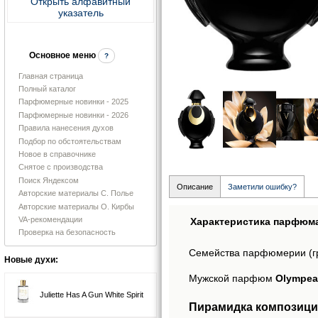
Открыть алфавитный
указатель
Основное меню
?
Главная страница
Полный каталог
Парфюмерные новинки - 2025
Парфюмерные новинки - 2026
Правила нанесения духов
Подбор по обстоятельствам
Новое в справочнике
Снятое с производства
Поиск Яндексом
Описание
Заметили ошибку?
Авторские материалы С. Полье
Авторские материалы О. Кирбы
VA-рекомендации
Характеристика парфюм
Проверка на безопасность
Семейства парфюмерии (г
Новые духи:
Мужской парфюм
Olympea
Juliette Has A Gun White Spirit
Пирамидка композици