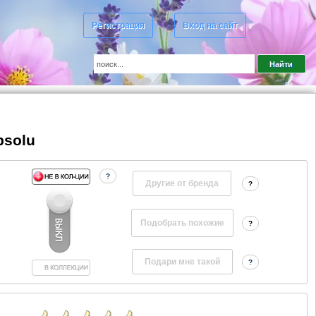
Регистрация
Вход на сайт
bsolu
?
Другие от бренда
?
?
?