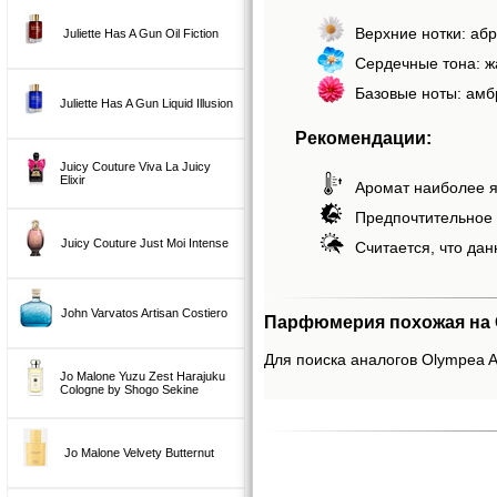
Верхние нотки: абр
Juliette Has A Gun Oil Fiction
Сердечные тона: ж
Базовые ноты: амб
Juliette Has A Gun Liquid Illusion
Рекомендации:
Juicy Couture Viva La Juicy
Elixir
Аромат наиболее я
Предпочтительное 
Juicy Couture Just Moi Intense
Считается, что дан
John Varvatos Artisan Costiero
Парфюмерия похожая на 
Для поиска аналогов Olympea Ab
Jo Malone Yuzu Zest Harajuku
Cologne by Shogo Sekine
Jo Malone Velvety Butternut