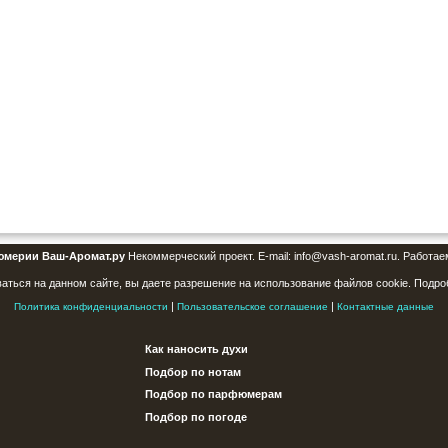
юмерии Ваш-Аромат.ру
Некоммерческий проект. E-mail: info@vash-aromat.ru. Работае
аться на данном сайте, вы даете разрешение на использование файлов cookie. Подро
|
|
Политика конфиденциальности
Пользовательское соглашение
Контактные данные
Как наносить духи
Подбор по нотам
Подбор по парфюмерам
Подбор по погоде