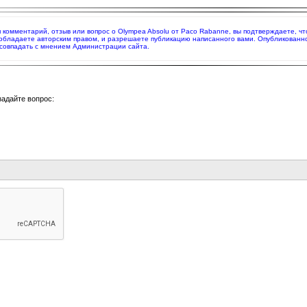
яя комментарий, отзыв или вопрос о Olympea Absolu от Paco Rabanne, вы подтверждаете, 
 обладаете авторским правом, и разрешаете публикацию написанного вами. Опубликованн
совпадать с мнением Администрации сайта.
задайте вопрос: