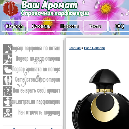
Каталог
Словарь
Новости
Тесты
FAQ
Главная
»
Paco Rabanne