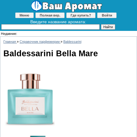
Меню
Полная вер.
Где купить?
Войти
Введите название аромата:
Недавние:
Главная
»
Справочник парфюмерии
»
Baldessarini
Baldessarini Bella Mare