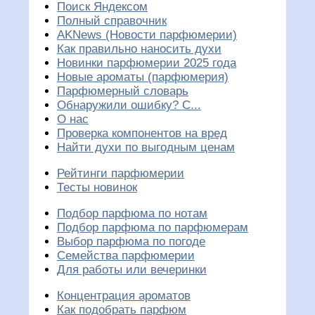
Поиск Яндексом
Полный справочник
AKNews (Новости парфюмерии)
Как правильно наносить духи
Новинки парфюмерии 2025 года
Новые ароматы (парфюмерия)
Парфюмерный словарь
Обнаружили ошибку? С...
О нас
Проверка компонентов на вред
Найти духи по выгодным ценам
Рейтинги парфюмерии
Тесты новинок
Подбор парфюма по нотам
Подбор парфюма по парфюмерам
Выбор парфюма по погоде
Семейства парфюмерии
Для работы или вечеринки
Концентрация ароматов
Как подобрать парфюм