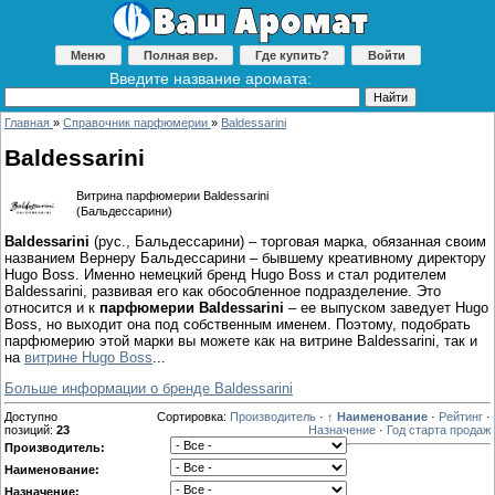
Меню
Полная вер.
Где купить?
Войти
Введите название аромата:
Главная
»
Справочник парфюмерии
»
Baldessarini
Baldessarini
Витрина парфюмерии Baldessarini
(Бальдессарини)
Baldessarini
(рус., Бальдессарини) – торговая марка, обязанная своим
названием Вернеру Бальдессарини – бывшему креативному директору
Hugo Boss. Именно немецкий бренд Hugo Boss и стал родителем
Baldessarini, развивая его как обособленное подразделение. Это
относится и к
парфюмерии Baldessarini
– ее выпуском заведует Hugo
Boss, но выходит она под собственным именем. Поэтому, подобрать
парфюмерию этой марки вы можете как на витрине Baldessarini, так и
на
витрине Hugo Boss
...
Больше информации о бренде Baldessarini
Доступно
Сортировка:
Производитель
·
↑ Наименование
·
Рейтинг
·
позиций
:
23
Назначение
·
Год старта продаж
Производитель:
Наименование:
Назначение: