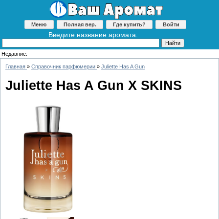
Меню
Полная вер.
Где купить?
Войти
Введите название аромата:
Недавние:
Главная
»
Справочник парфюмерии
»
Juliette Has A Gun
Juliette Has A Gun X SKINS