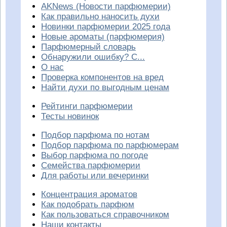
AKNews (Новости парфюмерии)
Как правильно наносить духи
Новинки парфюмерии 2025 года
Новые ароматы (парфюмерия)
Парфюмерный словарь
Обнаружили ошибку? С...
О нас
Проверка компонентов на вред
Найти духи по выгодным ценам
Рейтинги парфюмерии
Тесты новинок
Подбор парфюма по нотам
Подбор парфюма по парфюмерам
Выбор парфюма по погоде
Семейства парфюмерии
Для работы или вечеринки
Концентрация ароматов
Как подобрать парфюм
Как пользоваться справочником
Наши контакты