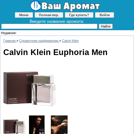
Меню
Полная вер.
Где купить?
Войти
Введите название аромата:
Недавние:
Главная
»
Справочник парфюмерии
»
Calvin Klein
Calvin Klein Euphoria Men