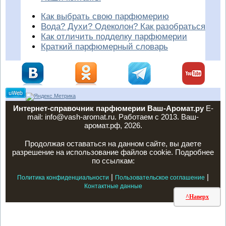
Как выбрать свою парфюмерию
Вода? Духи? Одеколон? Как разобраться
Как отличить подделку парфюмерии
Краткий парфюмерный словарь
Интернет-справочник парфюмерии Ваш-Аромат.ру
E-
mail: info@vash-aromat.ru. Работаем с 2013. Ваш-
аромат.рф, 2026.
Продолжая оставаться на данном сайте, вы даете
разрешение на использование файлов cookie. Подробнее
по ссылкам:
|
|
Политика конфиденциальности
Пользовательское соглашение
Контактные данные
^Наверх