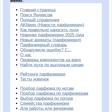
Меню:
Главная страница
Поиск Яндексом
Полный справочник
AKNews (Новости парфюмерии)
Как правильно наносить духи
Новинки парфюмерии 2025 года
Новые ароматы (парфюмерия)
Парфюмерный словарь
Обнаружили ошибку? С...
О нас
Проверка компонентов на вред
Найти духи по выгодным ценам
Рейтинги парфюмерии
Тесты новинок
Подбор парфюма по нотам
Подбор парфюма по парфюмерам
Выбор парфюма по погоде
Семейства парфюмерии
Для работы или вечеринки