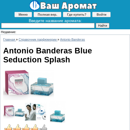
Меню
Полная вер.
Где купить?
Войти
Введите название аромата:
Недавние:
Главная
»
Справочник парфюмерии
»
Antonio Banderas
Antonio Banderas Blue
Seduction Splash