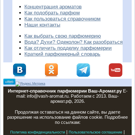
Концентрация ароматов
Как подобрать парфюм
Как пользоваться справочником
Наши контакты
Как выбрать свою парфюмерию
Вода? Духи? Одеколон? Как разобраться
Как отличить подделку парфюмерии
Краткий парфюмерный словарь
Интернет-справочник парфюмерии Ваш-Аромат.ру
E-
mail: info@vash-aromat.ru. Работаем с 2013. Ваш-
аромат.рф, 2026.
Продолжая оставаться на данном сайте, вы даете
разрешение на использование файлов cookie. Подробнее
по ссылкам:
|
|
Политика конфиденциальности
Пользовательское соглашение