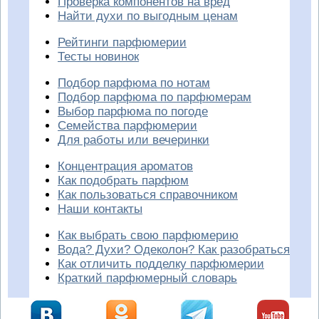
Проверка компонентов на вред
Найти духи по выгодным ценам
Рейтинги парфюмерии
Тесты новинок
Подбор парфюма по нотам
Подбор парфюма по парфюмерам
Выбор парфюма по погоде
Семейства парфюмерии
Для работы или вечеринки
Концентрация ароматов
Как подобрать парфюм
Как пользоваться справочником
Наши контакты
Как выбрать свою парфюмерию
Вода? Духи? Одеколон? Как разобраться
Как отличить подделку парфюмерии
Краткий парфюмерный словарь