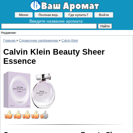
Меню
Полная вер.
Где купить?
Войти
Введите название аромата:
Недавние:
Главная
»
Справочник парфюмерии
»
Calvin Klein
Calvin Klein Beauty Sheer
Essence