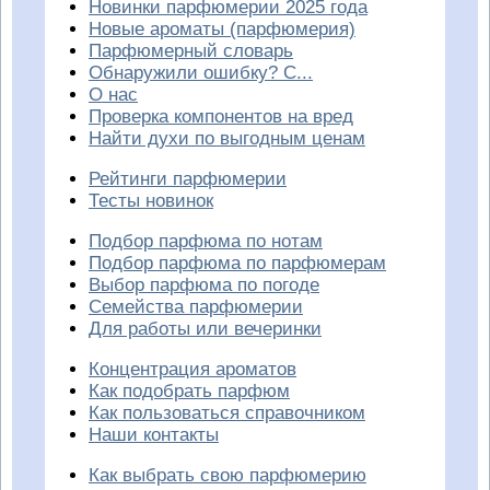
Новинки парфюмерии 2025 года
Новые ароматы (парфюмерия)
Парфюмерный словарь
Обнаружили ошибку? С...
О нас
Проверка компонентов на вред
Найти духи по выгодным ценам
Рейтинги парфюмерии
Тесты новинок
Подбор парфюма по нотам
Подбор парфюма по парфюмерам
Выбор парфюма по погоде
Семейства парфюмерии
Для работы или вечеринки
Концентрация ароматов
Как подобрать парфюм
Как пользоваться справочником
Наши контакты
Как выбрать свою парфюмерию