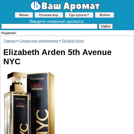
Меню
Полная вер.
Где купить?
Войти
Введите название аромата:
Недавние:
Главная
»
Справочник парфюмерии
»
Elizabeth Arden
Elizabeth Arden 5th Avenue
NYC