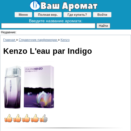
Меню
Полная вер.
Где купить?
Войти
Введите название аромата:
Недавние:
Главная
»
Справочник парфюмерии
»
Kenzo
Kenzo L'eau par Indigo