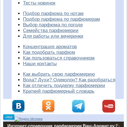
Тесты новинок
Подбор парфюма по нотам
Подбор парфюма по парфюмерам
Выбор парфюма по погоде
Семейства парфюмерии
Для работы или вечеринки
Концентрация ароматов
Как подобрать парфюм
Как пользоваться справочником
Наши контакты
Как выбрать свою парфюмерию
Вода? Духи? Одеколон? Как разобраться
Как отличить подделку парфюмерии
Краткий парфюмерный словарь
Интернет-справочник парфюмерии Ваш-Аромат.ру
E-