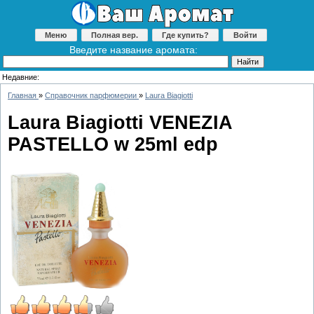
Меню
Полная вер.
Где купить?
Войти
Введите название аромата:
Недавние:
Главная
»
Справочник парфюмерии
»
Laura Biagiotti
Laura Biagiotti VENEZIA
PASTELLO w 25ml edp