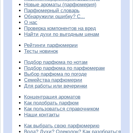
Новые ароматы (парфюмерия)
Парфюмерный словарь
Обнаружили ошибку? С...
О нас
Проверка компонентов на вред
Найти духи по выгодным ценам
Рейтинги парфюмерии
Тесты новинок
Подбор парфюма по нотам
Подбор парфюма по парфюмерам
Выбор парфюма по погоде
Семейства парфюмерии
Для работы или вечеринки
Концентрация ароматов
Как подобрать парфюм
Как пользоваться справочником
Наши контакты
Как выбрать свою парфюмерию
Вода? Духи? Одеколон? Как разобраться