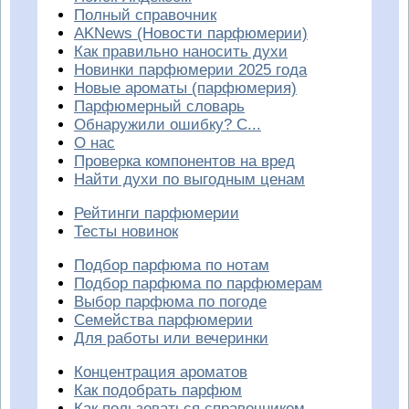
Полный справочник
AKNews (Новости парфюмерии)
Как правильно наносить духи
Новинки парфюмерии 2025 года
Новые ароматы (парфюмерия)
Парфюмерный словарь
Обнаружили ошибку? С...
О нас
Проверка компонентов на вред
Найти духи по выгодным ценам
Рейтинги парфюмерии
Тесты новинок
Подбор парфюма по нотам
Подбор парфюма по парфюмерам
Выбор парфюма по погоде
Семейства парфюмерии
Для работы или вечеринки
Концентрация ароматов
Как подобрать парфюм
Как пользоваться справочником