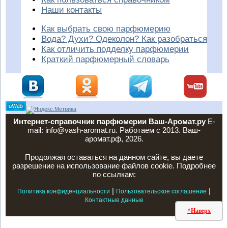
Наши контакты
Как выбрать свою парфюмерию
Вода? Духи? Одеколон? Как разобраться
Как отличить подделку парфюмерии
Краткий парфюмерный словарь
Интернет-справочник парфюмерии Ваш-Аромат.ру
E-
mail: info@vash-aromat.ru. Работаем с 2013. Ваш-
аромат.рф, 2026.
Продолжая оставаться на данном сайте, вы даете
разрешение на использование файлов cookie. Подробнее
по ссылкам:
|
|
Политика конфиденциальности
Пользовательское соглашение
Контактные данные
^Наверх