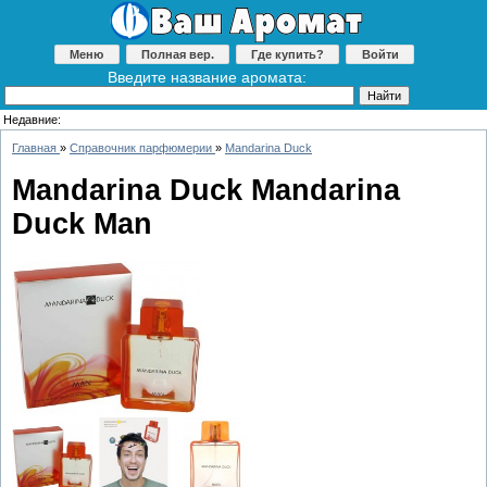
Меню
Полная вер.
Где купить?
Войти
Введите название аромата:
Недавние:
Главная
»
Справочник парфюмерии
»
Mandarina Duck
Mandarina Duck Mandarina
Duck Man