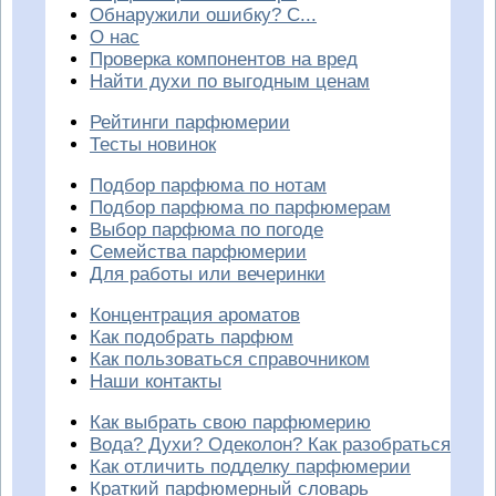
Обнаружили ошибку? С...
О нас
Проверка компонентов на вред
Найти духи по выгодным ценам
Рейтинги парфюмерии
Тесты новинок
Подбор парфюма по нотам
Подбор парфюма по парфюмерам
Выбор парфюма по погоде
Семейства парфюмерии
Для работы или вечеринки
Концентрация ароматов
Как подобрать парфюм
Как пользоваться справочником
Наши контакты
Как выбрать свою парфюмерию
Вода? Духи? Одеколон? Как разобраться
Как отличить подделку парфюмерии
Краткий парфюмерный словарь