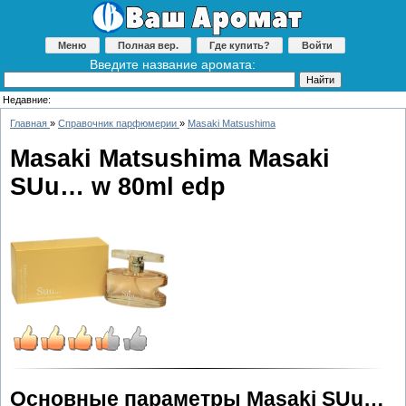
Меню
Полная вер.
Где купить?
Войти
Введите название аромата:
Недавние:
Главная
»
Справочник парфюмерии
»
Masaki Matsushima
Masaki Matsushima Masaki
SUu… w 80ml edp
Основные параметры Masaki SUu…