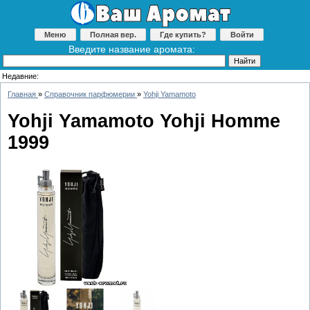
Меню
Полная вер.
Где купить?
Войти
Введите название аромата:
Недавние:
Главная
»
Справочник парфюмерии
»
Yohji Yamamoto
Yohji Yamamoto Yohji Homme
1999