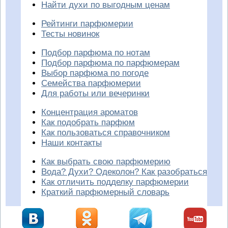
Найти духи по выгодным ценам
Рейтинги парфюмерии
Тесты новинок
Подбор парфюма по нотам
Подбор парфюма по парфюмерам
Выбор парфюма по погоде
Семейства парфюмерии
Для работы или вечеринки
Концентрация ароматов
Как подобрать парфюм
Как пользоваться справочником
Наши контакты
Как выбрать свою парфюмерию
Вода? Духи? Одеколон? Как разобраться
Как отличить подделку парфюмерии
Краткий парфюмерный словарь