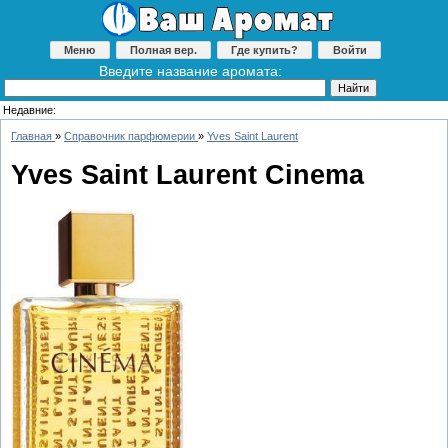
Меню
Полная вер.
Где купить?
Войти
Введите название аромата:
Недавние:
Главная
»
Справочник парфюмерии
»
Yves Saint Laurent
Yves Saint Laurent Cinema