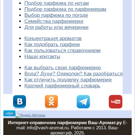
Подбор парфюма по нотам
Подбор парфюма по парфюмерам
Выбор парфюма по погоде
Семейства парфюмерии
Для работы или вечеринки
Концентрация ароматов
Как подобрать парфюм
Как пользоваться справочником
Наши контакты
Как выбрать свою парфюмерию
Вода? Духи? Одеколон? Как разобраться
Как отличить подделку парфюмерии
Краткий парфюмерный словарь
Интернет-справочник парфюмерии Ваш-Аромат.ру
E-
mail: info@vash-aromat.ru. Работаем с 2013. Ваш-
аромат.рф, 2026.