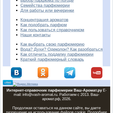
Выбор парфюма по погоде
Семейства парфюмерии
Для работы или вечеринки
Концентрация ароматов
Как подобрать парфюм
Как пользоваться справочником
Наши контакты
Как выбрать свою парфюмерию
Вода? Духи? Одеколон? Как разобраться
Как отличить подделку парфюмерии
Краткий парфюмерный словарь
Интернет-справочник парфюмерии Ваш-Аромат.ру
E-
mail: info@vash-aromat.ru. Работаем с 2013. Ваш-
аромат.рф, 2026.
Продолжая оставаться на данном сайте, вы даете
разрешение на использование файлов cookie. Подробнее