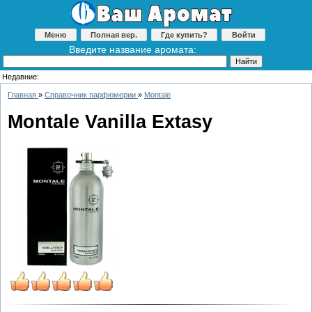
Меню
Полная вер.
Где купить?
Войти
Введите название аромата:
Недавние:
Главная
»
Справочник парфюмерии
»
Montale
Montale Vanilla Extasy