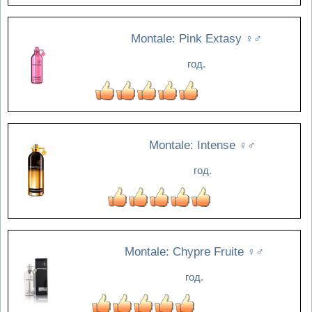
Montale: Pink Extasy
♀♂
год.
Montale: Intense
♀♂
год.
Montale: Chypre Fruite
♀♂
год.