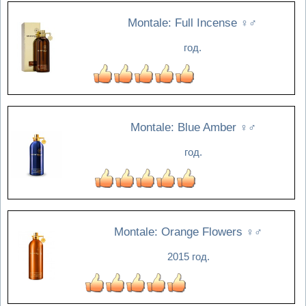
Montale: Full Incense
♀♂
год.
Montale: Blue Amber
♀♂
год.
Montale: Orange Flowers
♀♂
2015 год.