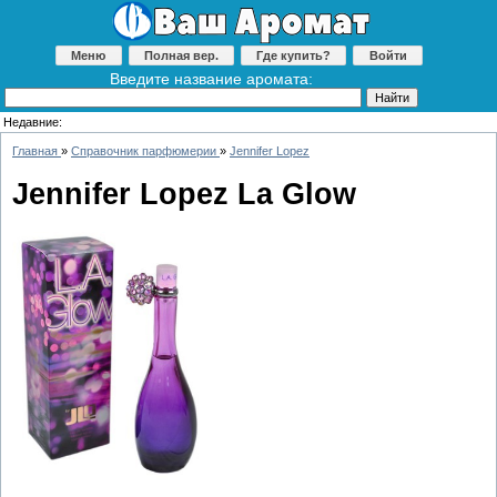
Меню
Полная вер.
Где купить?
Войти
Введите название аромата:
Недавние:
Главная
»
Справочник парфюмерии
»
Jennifer Lopez
Jennifer Lopez La Glow