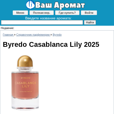
Меню
Полная вер.
Где купить?
Войти
Введите название аромата:
Недавние:
Главная
»
Справочник парфюмерии
»
Byredo
Byredo Casablanca Lily 2025