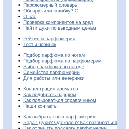
Парфюмерный словарь
Обнаружили ошибку? С...
О нас
Проверка компонентов на вред
Найти духи по выгодным ценам
Рейтинги парфюмерии
Тесты новинок
Подбор парфюма по нотам
Подбор парфюма по парфюмерам
Выбор парфюма по погоде
Семейства парфюмерии
Для работы или вечеринки
Концентрация ароматов
Как подобрать парфюм
Как пользоваться справочником
Наши контакты
Как выбрать свою парфюмерию
Вода? Духи? Одеколон? Как разобраться
Как отличить подделку парфюмерии