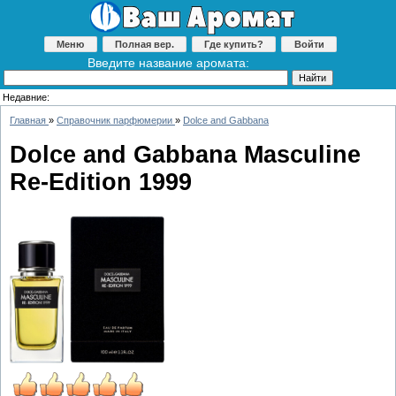
Меню
Полная вер.
Где купить?
Войти
Введите название аромата:
Недавние:
Главная
»
Справочник парфюмерии
»
Dolce and Gabbana
Dolce and Gabbana Masculine
Re-Edition 1999