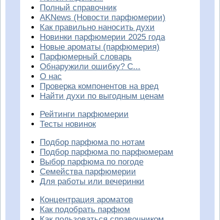
Полный справочник
AKNews (Новости парфюмерии)
Как правильно наносить духи
Новинки парфюмерии 2025 года
Новые ароматы (парфюмерия)
Парфюмерный словарь
Обнаружили ошибку? С...
О нас
Проверка компонентов на вред
Найти духи по выгодным ценам
Рейтинги парфюмерии
Тесты новинок
Подбор парфюма по нотам
Подбор парфюма по парфюмерам
Выбор парфюма по погоде
Семейства парфюмерии
Для работы или вечеринки
Концентрация ароматов
Как подобрать парфюм
Как пользоваться справочником