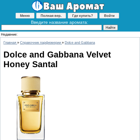
Меню
Полная вер.
Где купить?
Войти
Введите название аромата:
Недавние:
Главная
»
Справочник парфюмерии
»
Dolce and Gabbana
Dolce and Gabbana Velvet
Honey Santal