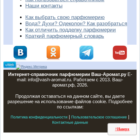
Наши контакты
Как выбрать свою парфюмерию
Вода? Духи? Одеколон? Как разобраться
Как отличить подделку парфюмерии
Краткий парфюмерный словарь
Интернет-справочник парфюмерии Ваш-Аромат.ру
E-
mail: info@vash-aromat.ru. Работаем с 2013. Ваш-
аромат.рф, 2026.
Продолжая оставаться на данном сайте, вы даете
разрешение на использование файлов cookie. Подробнее
по ссылкам:
|
|
Политика конфиденциальности
Пользовательское соглашение
Контактные данные
^Наверх