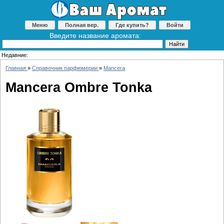
Меню
Полная вер.
Где купить?
Войти
Введите название аромата:
Недавние:
Главная
»
Справочник парфюмерии
»
Mancera
Mancera Ombre Tonka