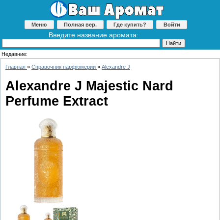
Меню
Полная вер.
Где купить?
Войти
Введите название аромата:
Недавние:
Главная
»
Справочник парфюмерии
»
Alexandre J
Alexandre J Majestic Nard
Perfume Extract