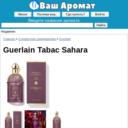
Меню
Полная вер.
Где купить?
Войти
Введите название аромата:
Недавние:
Главная
»
Справочник парфюмерии
»
Guerlain
Guerlain Tabac Sahara