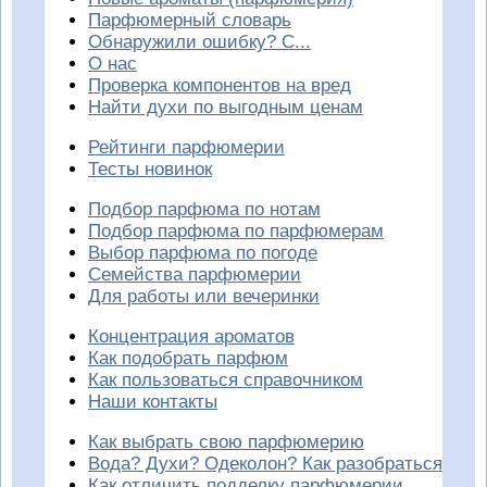
Парфюмерный словарь
Обнаружили ошибку? С...
О нас
Проверка компонентов на вред
Найти духи по выгодным ценам
Рейтинги парфюмерии
Тесты новинок
Подбор парфюма по нотам
Подбор парфюма по парфюмерам
Выбор парфюма по погоде
Семейства парфюмерии
Для работы или вечеринки
Концентрация ароматов
Как подобрать парфюм
Как пользоваться справочником
Наши контакты
Как выбрать свою парфюмерию
Вода? Духи? Одеколон? Как разобраться
Как отличить подделку парфюмерии