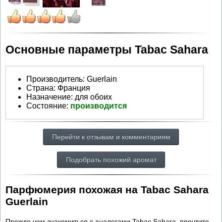
Основные параметры Tabac Sahara
Производитель
:
Guerlain
Страна:
Франция
Назначение:
для обоих
Состояние:
производится
Перейти к отзывам и комментариям
Подобрать похожий аромат
Парфюмерия похожая на Tabac Sahara
Guerlain
Прежде чем знакомиться с аналогами Tabac Sahara, прочтите