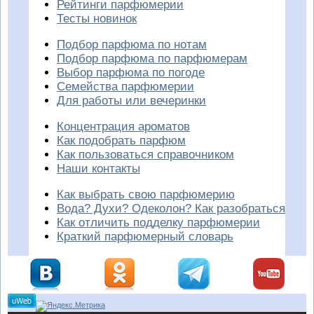
Рейтинги парфюмерии
Тесты новинок
Подбор парфюма по нотам
Подбор парфюма по парфюмерам
Выбор парфюма по погоде
Семейства парфюмерии
Для работы или вечеринки
Концентрация ароматов
Как подобрать парфюм
Как пользоваться справочником
Наши контакты
Как выбрать свою парфюмерию
Вода? Духи? Одеколон? Как разобраться
Как отличить подделку парфюмерии
Краткий парфюмерный словарь