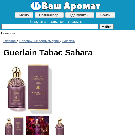
Меню
Полная вер.
Где купить?
Войти
Введите название аромата:
Недавние:
Главная
»
Справочник парфюмерии
»
Guerlain
Guerlain Tabac Sahara