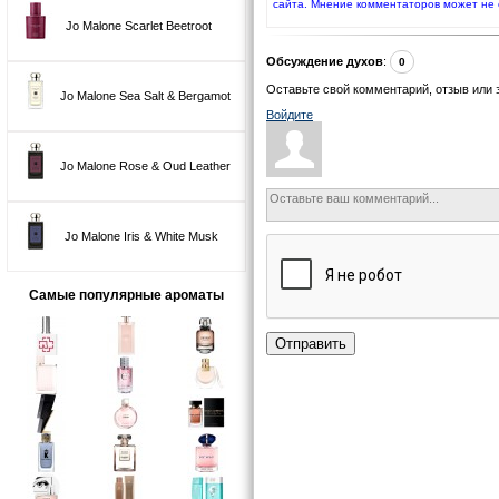
сайта. Мнение комментаторов может не 
Jo Malone Scarlet Beetroot
Обсуждение духов
:
0
Оставьте свой комментарий, отзыв или 
Jo Malone Sea Salt & Bergamot
Войдите
Jo Malone Rose & Oud Leather
Jo Malone Iris & White Musk
Самые популярные ароматы
Отправить