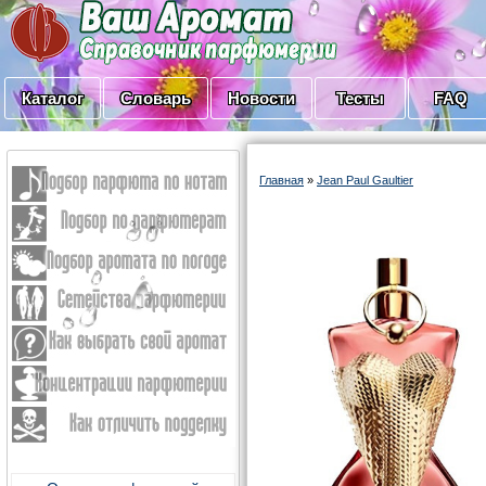
Каталог
Словарь
Новости
Тесты
FAQ
Главная
»
Jean Paul Gaultier