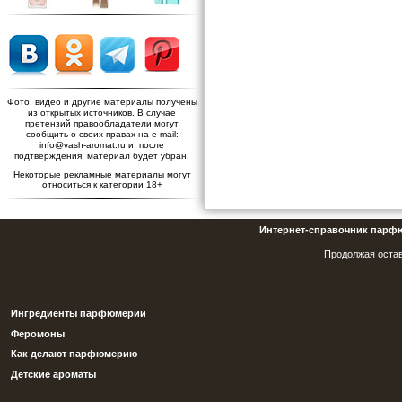
Фото, видео и другие материалы получены
из открытых источников. В случае
претензий правообладатели могут
сообщить о своих правах на e-mail:
info@vash-aromat.ru и, после
подтверждения, материал будет убран.
Некоторые рекламные материалы могут
относиться к категории 18+
Интернет-справочник парф
Продолжая остав
Ингредиенты парфюмерии
Феромоны
Как делают парфюмерию
Детские ароматы