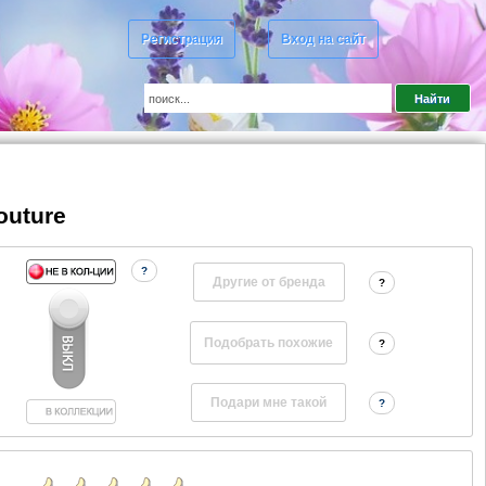
Регистрация
Вход на сайт
outure
?
Другие от бренда
?
?
?