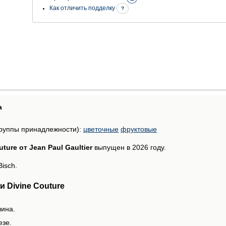
Как отличить подделку
?
а
руппы принадлежности):
цветочные
фруктовые
uture от Jean Paul Gaultier
выпущен в 2026 году.
isch.
 Divine Couture
лина.
езе.