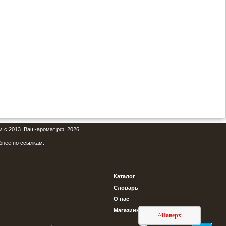
м с 2013. Ваш-аромат.рф, 2026.
бнее по ссылкам:
Каталог
Словарь
О нас
Магазины
^Наверх