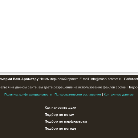
юмерии Ваш-Аромат.ру
Некоммерческий проект. E-mail: info@vash-aromat.ru. Работае
аться на данном сайте, вы даете разрешение на использование файлов cookie. Подро
|
|
Политика конфиденциальности
Пользовательское соглашение
Контактные данные
Как наносить духи
Подбор по нотам
Подбор по парфюмерам
Подбор по погоде