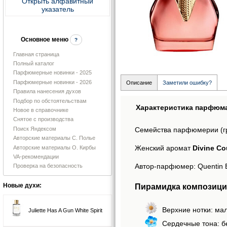
Открыть алфавитный
указатель
Основное меню
?
Главная страница
Полный каталог
Парфюмерные новинки - 2025
Парфюмерные новинки - 2026
Описание
Заметили ошибку?
Правила нанесения духов
Подбор по обстоятельствам
Характеристика парфюм
Новое в справочнике
Снятое с производства
Поиск Яндексом
Семейства парфюмерии (г
Авторские материалы С. Полье
Женский аромат
Divine Co
Авторские материалы О. Кирбы
VA-рекомендации
Автор-парфюмер: Quentin B
Проверка на безопасность
Пирамидка композиции
Новые духи:
Верхние нотки: ма
Juliette Has A Gun White Spirit
Сердечные тона: б