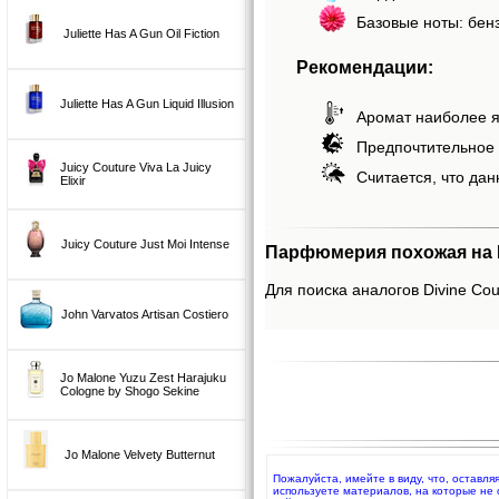
Базовые ноты: бен
Juliette Has A Gun Oil Fiction
Рекомендации:
Juliette Has A Gun Liquid Illusion
Аромат наиболее я
Предпочтительное 
Juicy Couture Viva La Juicy
Считается, что дан
Elixir
Juicy Couture Just Moi Intense
Парфюмерия похожая на Di
Для поиска аналогов Divine Cou
John Varvatos Artisan Costiero
Jo Malone Yuzu Zest Harajuku
Cologne by Shogo Sekine
Jo Malone Velvety Butternut
Пожалуйста, имейте в виду, что, оставля
используете материалов, на которые не