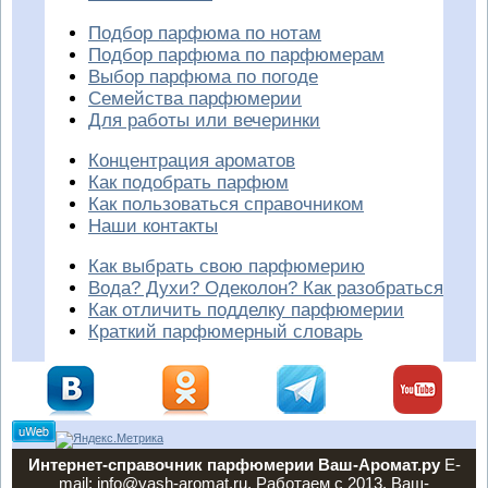
Подбор парфюма по нотам
Подбор парфюма по парфюмерам
Выбор парфюма по погоде
Семейства парфюмерии
Для работы или вечеринки
Концентрация ароматов
Как подобрать парфюм
Как пользоваться справочником
Наши контакты
Как выбрать свою парфюмерию
Вода? Духи? Одеколон? Как разобраться
Как отличить подделку парфюмерии
Краткий парфюмерный словарь
Интернет-справочник парфюмерии Ваш-Аромат.ру
E-
mail: info@vash-aromat.ru. Работаем с 2013. Ваш-