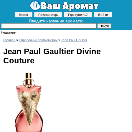
Меню
Полная вер.
Где купить?
Войти
Введите название аромата:
Недавние:
Главная
»
Справочник парфюмерии
»
Jean Paul Gaultier
Jean Paul Gaultier Divine
Couture