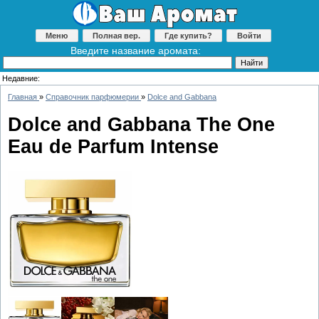
Меню
Полная вер.
Где купить?
Войти
Введите название аромата:
Недавние:
Главная
»
Справочник парфюмерии
»
Dolce and Gabbana
Dolce and Gabbana The One
Eau de Parfum Intense