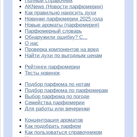
Полный справочник
AKNews (Новости парфюмерии)
Как правильно наносить духи
Новинки парфюмерии 2025 года
Новые ароматы (парфюмерия)
Парфюмерный словарь
Обнаружили ошибку? С...
О нас
Проверка компонентов на вред
Найти духи по выгодным ценам
Рейтинги парфюмерии
Тесты новинок
Подбор парфюма по нотам
Подбор парфюма по парфюмерам
Выбор парфюма по погоде
Семейства парфюмерии
Для работы или вечеринки
Концентрация ароматов
Как подобрать парфюм
Как пользоваться справочником