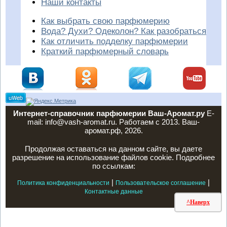
Наши контакты
Как выбрать свою парфюмерию
Вода? Духи? Одеколон? Как разобраться
Как отличить подделку парфюмерии
Краткий парфюмерный словарь
Интернет-справочник парфюмерии Ваш-Аромат.ру
E-
mail: info@vash-aromat.ru. Работаем с 2013. Ваш-
аромат.рф, 2026.
Продолжая оставаться на данном сайте, вы даете
разрешение на использование файлов cookie. Подробнее
по ссылкам:
|
|
Политика конфиденциальности
Пользовательское соглашение
Контактные данные
^Наверх