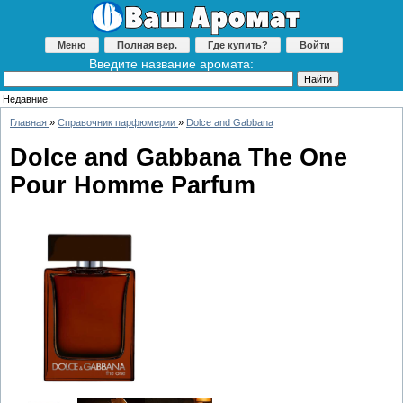
Меню
Полная вер.
Где купить?
Войти
Введите название аромата:
Недавние:
Главная
»
Справочник парфюмерии
»
Dolce and Gabbana
Dolce and Gabbana The One
Pour Homme Parfum