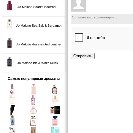
Jo Malone Scarlet Beetroot
Jo Malone Sea Salt & Bergamot
Jo Malone Rose & Oud Leather
Отправить
Jo Malone Iris & White Musk
Самые популярные ароматы