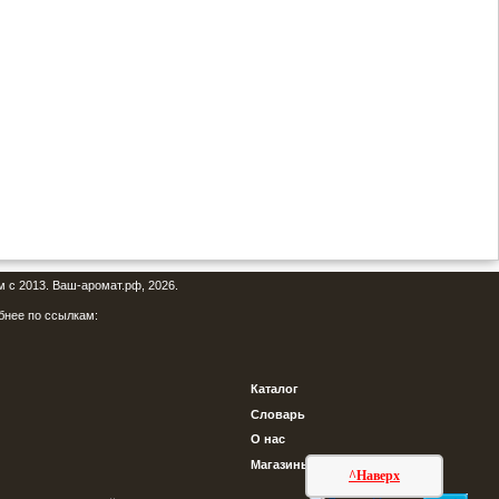
м с 2013. Ваш-аромат.рф, 2026.
бнее по ссылкам:
Каталог
Словарь
О нас
Магазины
^Наверх