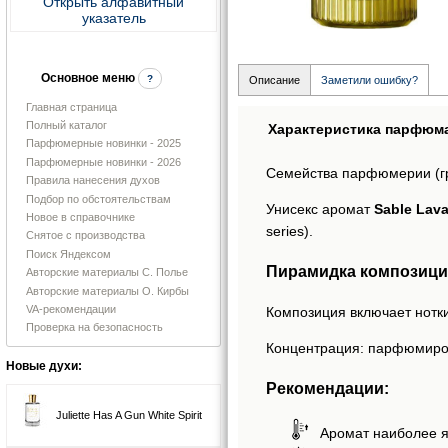
Открыть алфавитный
указатель
Основное меню
?
Описание
Заметили ошибку?
Главная страница
Полный каталог
Характеристика парфюм
Парфюмерные новинки - 2025
Парфюмерные новинки - 2026
Семейства парфюмерии (г
Правила нанесения духов
Подбор по обстоятельствам
Унисекс аромат
Sable Lav
Новое в справочнике
series).
Снятое с производства
Поиск Яндексом
Пирамидка композиции
Авторские материалы С. Полье
Авторские материалы О. Кирбы
VA-рекомендации
Композиция включает нотки
Проверка на безопасность
Концентрация: парфюмиро
Новые духи:
Рекомендации:
Juliette Has A Gun White Spirit
Аромат наиболее я