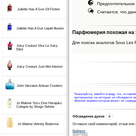
Предпочтительное 
Juliette Has A Gun Oil Fiction
Считается, что дан
Juliette Has A Gun Liquid Illusion
Парфюмерия похожая на S
Для поиска аналогов Sous Les P
Juicy Couture Viva La Juicy
Elixir
Juicy Couture Just Moi Intense
John Varvatos Artisan Costiero
Пожалуйста, имейте в виду, что, оставл
материалов, на которые не обладаете а
Мнение комментаторов может не совпад
Jo Malone Yuzu Zest Harajuku
Cologne by Shogo Sekine
Обсуждение духов
:
0
Jo Malone Velvety Butternut
Оставьте свой комментарий, отзыв или 
Войдите