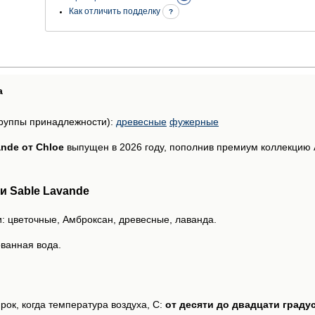
Как отличить подделку
?
а
руппы принадлежности):
древесные
фужерные
ande от Chloe
выпущен в 2026 году, пополнив премиум коллекцию At
 Sable Lavande
: цветочные, Амброксан, древесные, лаванда.
ванная вода.
рок, когда температура воздуха, С:
от десяти до двадцати граду