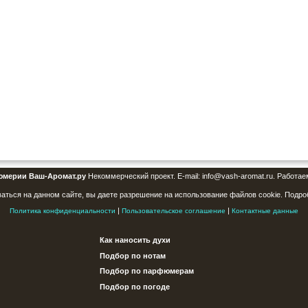
юмерии Ваш-Аромат.ру
Некоммерческий проект. E-mail: info@vash-aromat.ru. Работае
аться на данном сайте, вы даете разрешение на использование файлов cookie. Подро
|
|
Политика конфиденциальности
Пользовательское соглашение
Контактные данные
Как наносить духи
Подбор по нотам
Подбор по парфюмерам
Подбор по погоде