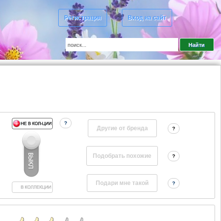
Регистрация
Вход на сайт
?
Другие от бренда
?
?
?