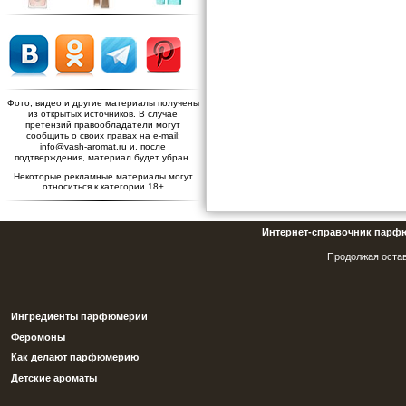
Фото, видео и другие материалы получены
из открытых источников. В случае
претензий правообладатели могут
сообщить о своих правах на e-mail:
info@vash-aromat.ru и, после
подтверждения, материал будет убран.
Некоторые рекламные материалы могут
относиться к категории 18+
Интернет-справочник парф
Продолжая остав
Ингредиенты парфюмерии
Феромоны
Как делают парфюмерию
Детские ароматы