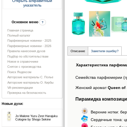
Открыть алфавитный
указатель
Основное меню
?
Главная страница
Полный каталог
Парфюмерные новинки - 2025
Парфюмерные новинки - 2026
Правила нанесения духов
Описание
Заметили ошибку?
Подбор по обстоятельствам
Новое в справочнике
Характеристика парфюм
Снятое с производства
Поиск Яндексом
Семейства парфюмерии (г
Авторские материалы С. Полье
Авторские материалы О. Кирбы
Женский аромат
Queen of
VA-рекомендации
Проверка на безопасность
Пирамидка композиции
Новые духи:
Верхние нотки: бер
Jo Malone Yuzu Zest Harajuku
Сердечные тона: ц
Cologne by Shogo Sekine