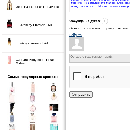
мнение, не используете материалов, на
владельцев сайта. Мнение комментаторо
Jean Paul Gaultier La Favorite
Обсуждение духов
:
0
Givenchy L’Interdit Elixir
Оставьте свой комментарий, отзыв или 
Войдите
Giorgio Armani I Will
Cacharel Body Mist - Rose
Mallow
Самые популярные ароматы
Отправить