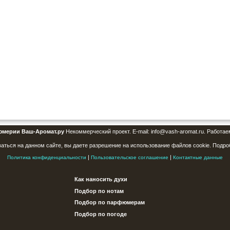
юмерии Ваш-Аромат.ру
Некоммерческий проект. E-mail: info@vash-aromat.ru. Работае
аться на данном сайте, вы даете разрешение на использование файлов cookie. Подро
|
|
Политика конфиденциальности
Пользовательское соглашение
Контактные данные
Как наносить духи
Подбор по нотам
Подбор по парфюмерам
Подбор по погоде