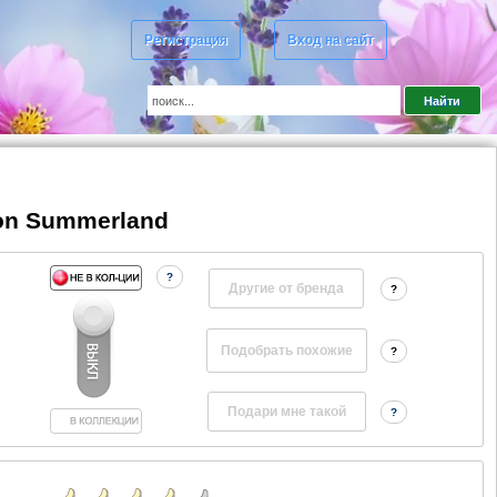
Регистрация
Вход на сайт
ion Summerland
?
Другие от бренда
?
?
?