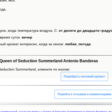
оин, мох.
ода.
рок, когда температура воздуха, С:
от десяти до двадцати граду
время суток:
вечер
ный аромат интересен, когда за окном:
любая_погода
ueen of Seduction Summerland Antonio Banderas
Seduction Summerland, кликните по кнопке:
Подобрать похожий аромат
Перейти к отзывам и комментариям
яя комментарий, отзыв или вопрос о Queen of Seduction Summerland от Antonio Banderas, 