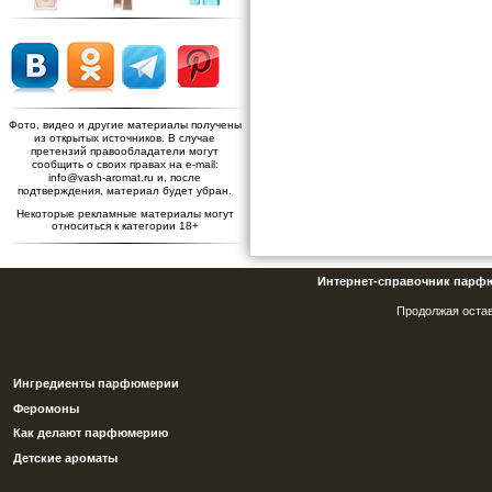
Фото, видео и другие материалы получены
из открытых источников. В случае
претензий правообладатели могут
сообщить о своих правах на e-mail:
info@vash-aromat.ru и, после
подтверждения, материал будет убран.
Некоторые рекламные материалы могут
относиться к категории 18+
Интернет-справочник парф
Продолжая остав
Ингредиенты парфюмерии
Феромоны
Как делают парфюмерию
Детские ароматы