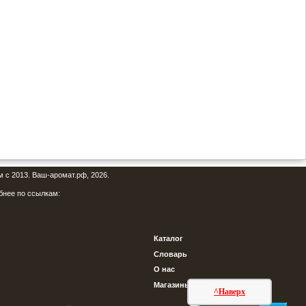
м с 2013. Ваш-аромат.рф, 2026.
бнее по ссылкам:
Каталог
Словарь
О нас
Магазины
^Наверх