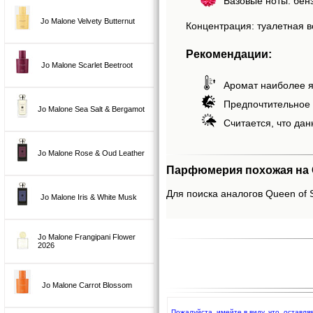
Базовые ноты: бенз
Jo Malone Velvety Butternut
Концентрация: туалетная в
Рекомендации:
Jo Malone Scarlet Beetroot
Аромат наиболее я
Предпочтительное 
Jo Malone Sea Salt & Bergamot
Считается, что дан
Jo Malone Rose & Oud Leather
Парфюмерия похожая на Q
Для поиска аналогов Queen of 
Jo Malone Iris & White Musk
Jo Malone Frangipani Flower
2026
Jo Malone Carrot Blossom
Пожалуйста, имейте в виду, что, оставл