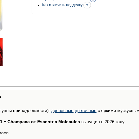
Как отличить подделку
?
а
руппы принадлежности):
древесные
цветочные
с яркими мускусны
1 + Champaca от Escentric Molecules
выпущен в 2026 году.
hoen.