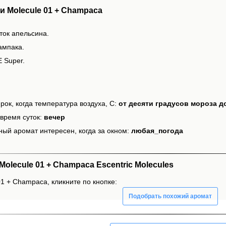
 Molecule 01 + Champaca
ток апельсина.
ампака.
E Super.
рок, когда температура воздуха, С:
от десяти градусов мороза д
время суток:
вечер
ный аромат интересен, когда за окном:
любая_погода
lecule 01 + Champaca Escentric Molecules
01 + Champaca, кликните по кнопке:
Подобрать похожий аромат