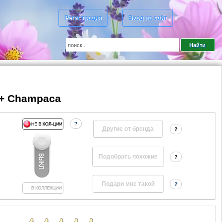
Регистрация
Вход на сайт
1 + Champaca
?
Другие от бренда
?
?
?