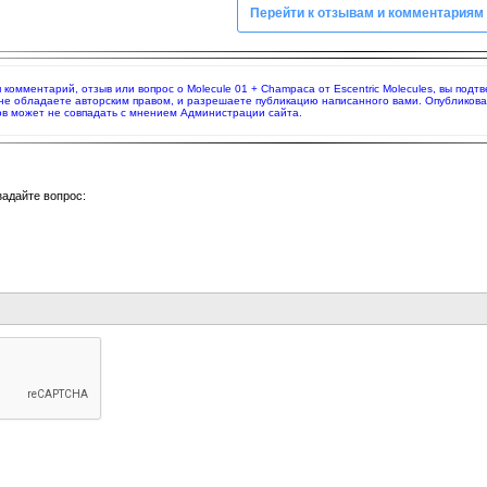
Перейти к отзывам и комментариям
я комментарий, отзыв или вопрос о Molecule 01 + Champaca от Escentric Molecules, вы по
 не обладаете авторским правом, и разрешаете публикацию написанного вами. Опубликов
в может не совпадать с мнением Администрации сайта.
задайте вопрос: