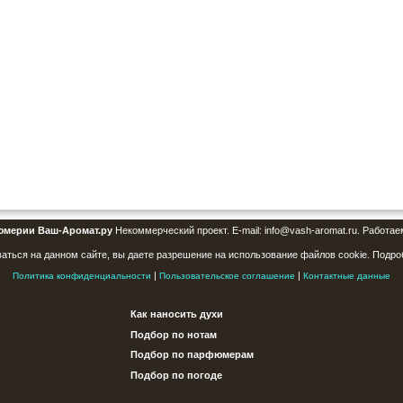
юмерии Ваш-Аромат.ру
Некоммерческий проект. E-mail: info@vash-aromat.ru. Работае
аться на данном сайте, вы даете разрешение на использование файлов cookie. Подро
|
|
Политика конфиденциальности
Пользовательское соглашение
Контактные данные
Как наносить духи
Подбор по нотам
Подбор по парфюмерам
Подбор по погоде