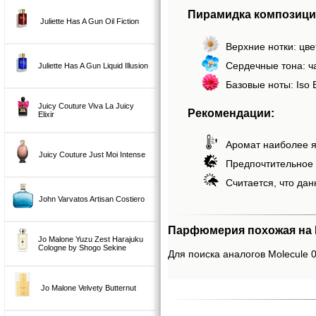
Пирамидка композиции
Juliette Has A Gun Oil Fiction
Верхние нотки: цве
Сердечные тона: ч
Juliette Has A Gun Liquid Illusion
Базовые ноты: Iso 
Juicy Couture Viva La Juicy
Рекомендации:
Elixir
Аромат наиболее я
Juicy Couture Just Moi Intense
Предпочтительное 
Считается, что дан
John Varvatos Artisan Costiero
Парфюмерия похожая на Mo
Jo Malone Yuzu Zest Harajuku
Cologne by Shogo Sekine
Для поиска аналогов Molecule 
Jo Malone Velvety Butternut