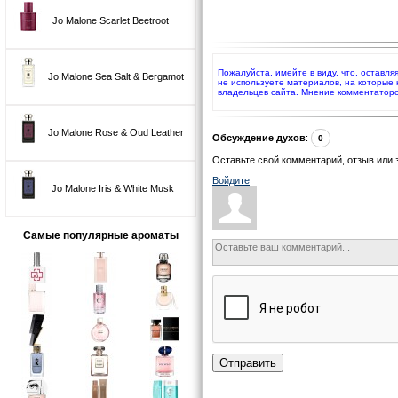
Jo Malone Scarlet Beetroot
Пожалуйста, имейте в виду, что, оставля
Jo Malone Sea Salt & Bergamot
не используете материалов, на которые
владельцев сайта. Мнение комментаторо
Jo Malone Rose & Oud Leather
Обсуждение духов
:
0
Оставьте свой комментарий, отзыв или 
Войдите
Jo Malone Iris & White Musk
Самые популярные ароматы
Отправить