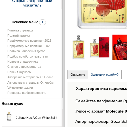
Открыть алфавитный
указатель
Основное меню
?
Главная страница
Полный каталог
Парфюмерные новинки - 2025
Парфюмерные новинки - 2026
Правила нанесения духов
Подбор по обстоятельствам
Новое в справочнике
Снятое с производства
Поиск Яндексом
Описание
Заметили ошибку?
Авторские материалы С. Полье
Авторские материалы О. Кирбы
VA-рекомендации
Характеристика парфюм
Проверка на безопасность
Семейства парфюмерии (г
Новые духи:
Унисекс аромат
Molecule 0
Juliette Has A Gun White Spirit
Автор-парфюмер: Geza Sc