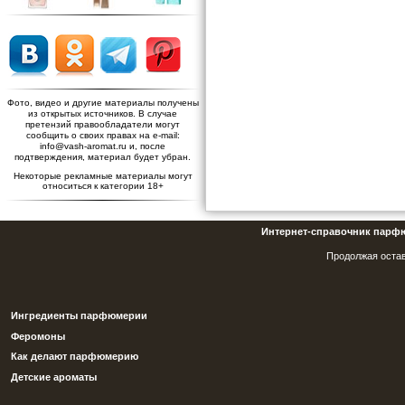
Фото, видео и другие материалы получены
из открытых источников. В случае
претензий правообладатели могут
сообщить о своих правах на e-mail:
info@vash-aromat.ru и, после
подтверждения, материал будет убран.
Некоторые рекламные материалы могут
относиться к категории 18+
Интернет-справочник парф
Продолжая остав
Ингредиенты парфюмерии
Феромоны
Как делают парфюмерию
Детские ароматы