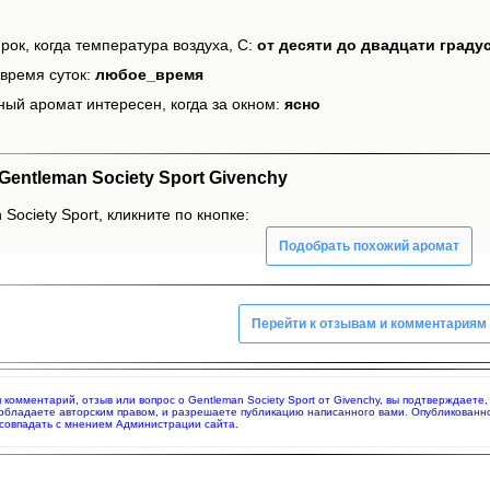
рок, когда температура воздуха, С:
от десяти до двадцати граду
время суток:
любое_время
ный аромат интересен, когда за окном:
ясно
entleman Society Sport Givenchy
Society Sport, кликните по кнопке:
Подобрать похожий аромат
Перейти к отзывам и комментариям
я комментарий, отзыв или вопрос о Gentleman Society Sport от Givenchy, вы подтверждает
 обладаете авторским правом, и разрешаете публикацию написанного вами. Опубликованн
совпадать с мнением Администрации сайта.