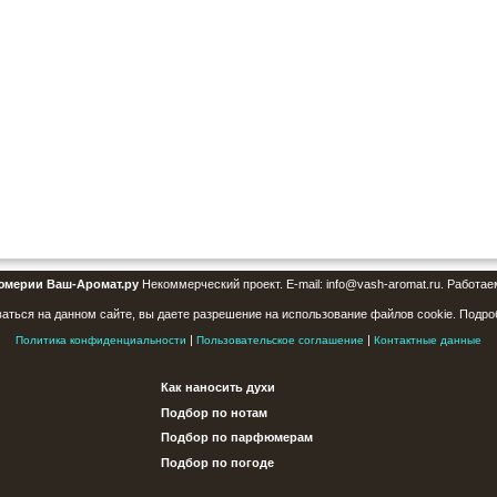
юмерии Ваш-Аромат.ру
Некоммерческий проект. E-mail: info@vash-aromat.ru. Работае
аться на данном сайте, вы даете разрешение на использование файлов cookie. Подро
|
|
Политика конфиденциальности
Пользовательское соглашение
Контактные данные
Как наносить духи
Подбор по нотам
Подбор по парфюмерам
Подбор по погоде