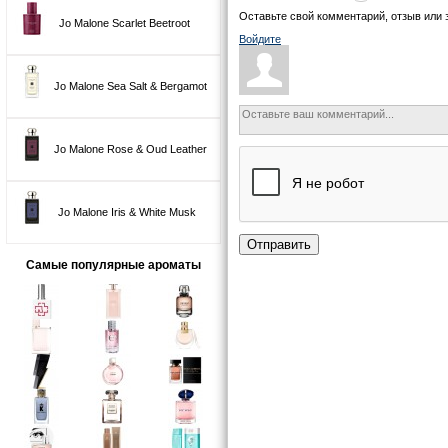
Оставьте свой комментарий, отзыв или 
Jo Malone Scarlet Beetroot
Войдите
Jo Malone Sea Salt & Bergamot
Jo Malone Rose & Oud Leather
Jo Malone Iris & White Musk
Отправить
Самые популярные ароматы