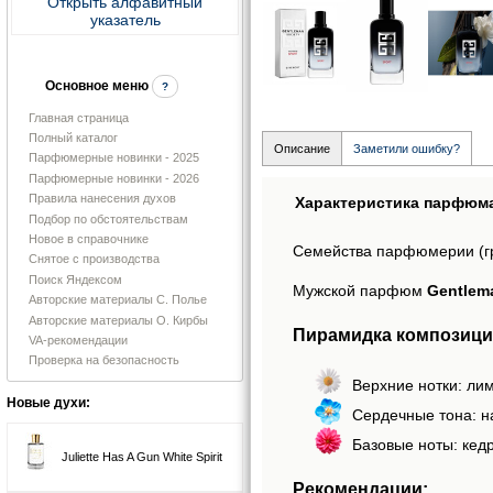
Открыть алфавитный
указатель
Основное меню
?
Главная страница
Полный каталог
Описание
Заметили ошибку?
Парфюмерные новинки - 2025
Парфюмерные новинки - 2026
Правила нанесения духов
Характеристика парфюм
Подбор по обстоятельствам
Новое в справочнике
Семейства парфюмерии (г
Снятое с производства
Поиск Яндексом
Мужской парфюм
Gentlema
Авторские материалы С. Полье
Авторские материалы О. Кирбы
Пирамидка композиции
VA-рекомендации
Проверка на безопасность
Верхние нотки: ли
Новые духи:
Сердечные тона: н
Базовые ноты: кедр
Juliette Has A Gun White Spirit
Рекомендации: