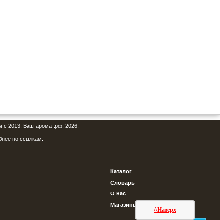
м с 2013. Ваш-аромат.рф, 2026.
бнее по ссылкам:
Каталог
Словарь
О нас
Магазины
^Наверх