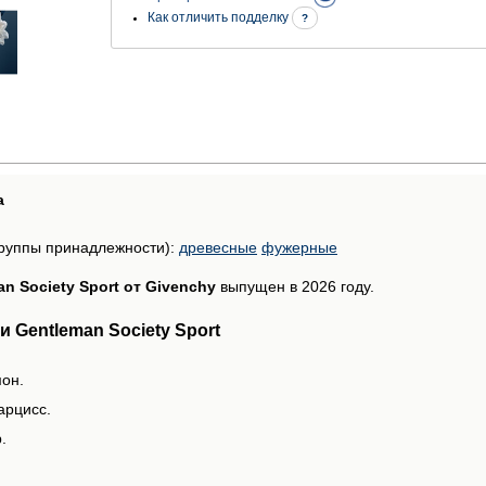
Как отличить подделку
?
а
руппы принадлежности):
древесные
фужерные
n Society Sport от Givenchy
выпущен в 2026 году.
 Gentleman Society Sport
мон.
арцисс.
.