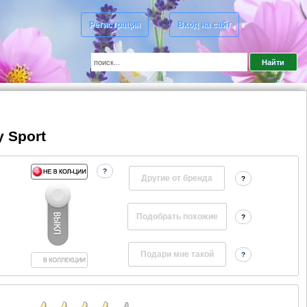
Регистрация
Вход на сайт
y Sport
?
Другие от бренда
?
?
?