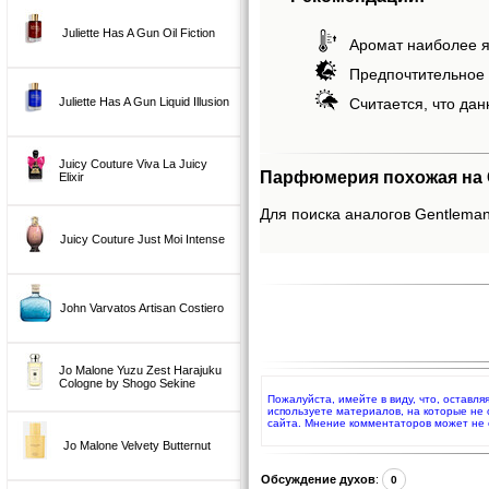
Juliette Has A Gun Oil Fiction
Аромат наиболее я
Предпочтительное 
Juliette Has A Gun Liquid Illusion
Считается, что дан
Juicy Couture Viva La Juicy
Парфюмерия похожая на G
Elixir
Для поиска аналогов Gentleman 
Juicy Couture Just Moi Intense
John Varvatos Artisan Costiero
Jo Malone Yuzu Zest Harajuku
Cologne by Shogo Sekine
Пожалуйста, имейте в виду, что, оставля
используете материалов, на которые не
сайта. Мнение комментаторов может не 
Jo Malone Velvety Butternut
Обсуждение духов
:
0