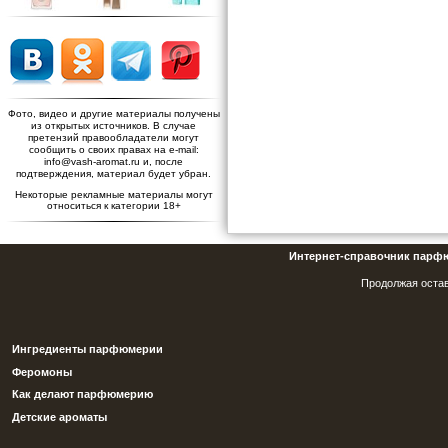
Фото, видео и другие материалы получены
из открытых источников. В случае
претензий правообладатели могут
сообщить о своих правах на e-mail:
info@vash-aromat.ru и, после
подтверждения, материал будет убран.
Некоторые рекламные материалы могут
относиться к категории 18+
Интернет-справочник парф
Продолжая остав
Ингредиенты парфюмерии
Феромоны
Как делают парфюмерию
Детские ароматы