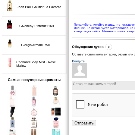
Jean Paul Gaultier La Favorite
Пожалуйста, имейте в виду, что, оставля
Givenchy L’Interdit Elixir
мнение, не используете материалов, на
владельцев сайта. Мнение комментаторо
Giorgio Armani I Will
Обсуждение духов
:
0
Оставьте свой комментарий, отзыв или 
Войдите
Cacharel Body Mist - Rose
Mallow
Самые популярные ароматы
Отправить