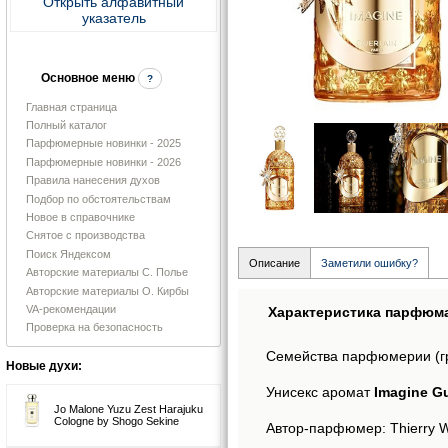
Открыть алфавитный
указатель
Основное меню
?
Главная страница
Полный каталог
Парфюмерные новинки - 2025
Парфюмерные новинки - 2026
Правила нанесения духов
Подбор по обстоятельствам
Новое в справочнике
Снятое с производства
Поиск Яндексом
Описание
Заметили ошибку?
Авторские материалы С. Полье
Авторские материалы О. Кирбы
VA-рекомендации
Характеристика парфюм
Проверка на безопасность
Семейства парфюмерии (г
Новые духи:
Унисекс аромат
Imagine Gu
Jo Malone Yuzu Zest Harajuku
Cologne by Shogo Sekine
Автор-парфюмер: Thierry W