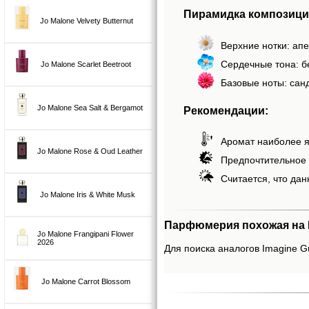
Пирамидка композиции 
Jo Malone Velvety Butternut
Верхние нотки: апе
Сердечные тона: б
Jo Malone Scarlet Beetroot
Базовые ноты: сан
Jo Malone Sea Salt & Bergamot
Рекомендации:
Аромат наиболее я
Jo Malone Rose & Oud Leather
Предпочтительное 
Считается, что дан
Jo Malone Iris & White Musk
Парфюмерия похожая на Ima
Jo Malone Frangipani Flower
2026
Для поиска аналогов Imagine Gu
Jo Malone Carrot Blossom