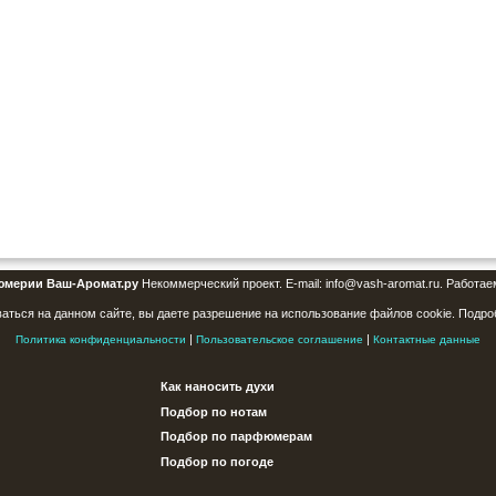
юмерии Ваш-Аромат.ру
Некоммерческий проект. E-mail: info@vash-aromat.ru. Работае
аться на данном сайте, вы даете разрешение на использование файлов cookie. Подро
|
|
Политика конфиденциальности
Пользовательское соглашение
Контактные данные
Как наносить духи
Подбор по нотам
Подбор по парфюмерам
Подбор по погоде