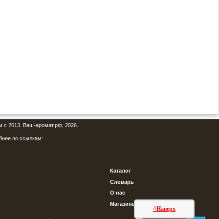
м с 2013. Ваш-аромат.рф, 2026.
бнее по ссылкам:
Каталог
Словарь
О нас
Магазины
^Наверх