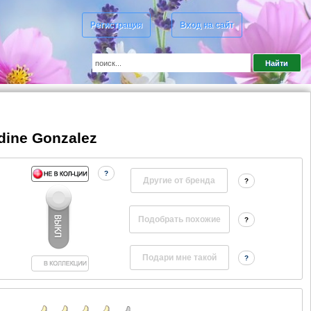
Регистрация
Вход на сайт
ldine Gonzalez
?
Другие от бренда
?
?
?