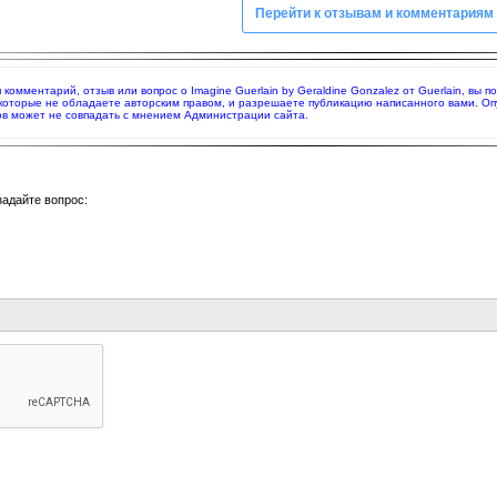
Перейти к отзывам и комментариям
я комментарий, отзыв или вопрос о Imagine Guerlain by Geraldine Gonzalez от Guerlain, в
 которые не обладаете авторским правом, и разрешаете публикацию написанного вами. О
в может не совпадать с мнением Администрации сайта.
задайте вопрос: