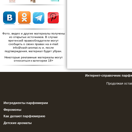
Фото, видео и другие материалы получены
из открытых источников. В случае
претензий правообладатели могут
сообщить о своих правах на e-mail:
info@vash-aromat.ru и, после
подтверждения, материал будет убран.
Некоторые рекламные материалы могут
относиться к категории 18+
Интернет-справочник парф
Продолжая остав
Ингредиенты парфюмерии
Феромоны
Как делают парфюмерию
Детские ароматы