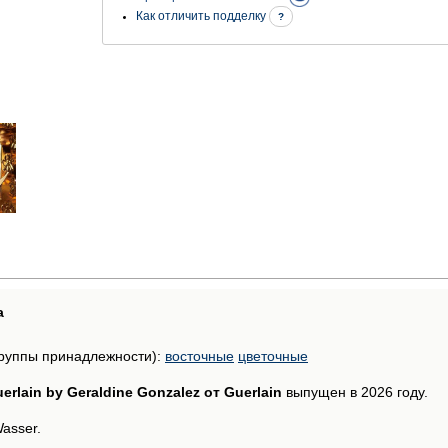
Как отличить подделку
?
а
руппы принадлежности):
восточные
цветочные
erlain by Geraldine Gonzalez от Guerlain
выпущен в 2026 году.
asser.